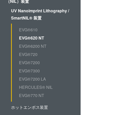
（NIL）装置
ド接合
UV Nanoimprint Lithography /
ゥ・ウ
SmartNIL® 装置
ラズマ
ュージ
EVG®610
ブリッ
EVG®620 NT
EVG®6200 NT
® 高
EVG®720
ーハ接
EVG®7200
EVG®7300
測
EVG®7200 LA
HERCULES® NIL
EVG®770 NT
ホットエンボス装置