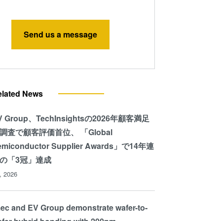
Send us a message
elated News
V Group、TechInsightsの2026年顧客満足
調査で顧客評価首位、 「Global
emiconductor Supplier Awards」で14年連
の「3冠」達成
l, 2026
ec and EV Group demonstrate wafer-to-