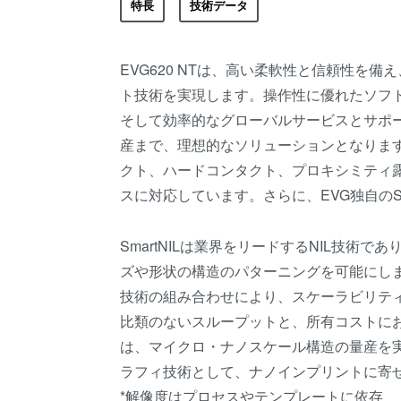
特長
技術データ
EVG620 NTは、高い柔軟性と信頼性を
ト技術を実現します。操作性に優れたソフ
そして効率的なグローバルサービスとサポ
産まで、理想的なソリューションとなりま
クト、ハードコンタクト、プロキシミティ
スに対応しています。さらに、EVG独自のSm
SmartNILは業界をリードするNIL技術で
ズや形状の構造のパターニングを可能にします
技術の組み合わせにより、スケーラビリテ
比類のないスループットと、所有コストにおけ
は、マイクロ・ナノスケール構造の量産を
ラフィ技術として、ナノインプリントに寄
*解像度はプロセスやテンプレートに依存