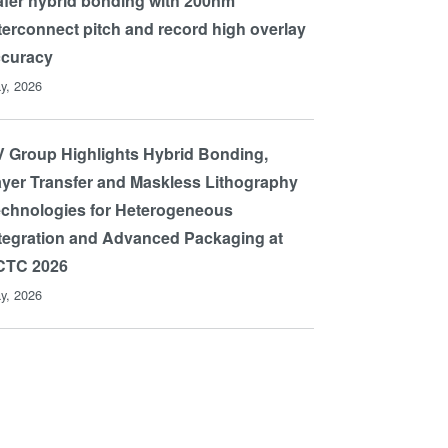
fer hybrid bonding with 200nm
terconnect pitch and record high overlay
ccuracy
y, 2026
 Group Highlights Hybrid Bonding,
yer Transfer and Maskless Lithography
chnologies for Heterogeneous
tegration and Advanced Packaging at
CTC 2026
y, 2026