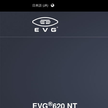
日本語 (JA)
English (EN)
Deutsch (DE)
中文 (ZH)
®
EVG
620 NT