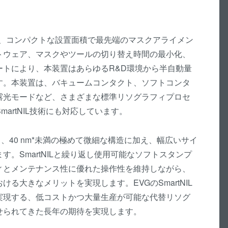
イブリッ
ダイ・ト
備え、コンパクトな設置面積で最先端のマスクアライメン
ェーハ プ
トウェア、マスクやツールの切り替え時間の最小化、
活性化フ
ートにより、本装置はあらゆるR&D環境から半自動量
ョン/ハイ
す。本装置は、バキュームコンタクト、ソフトコンタ
ド接合
露光モードなど、さまざまな標準リソグラフィプロセ
ComBond
artNIL技術にも対応しています。
真空ウェ
合技術
あり、40 nm*未満の極めて微細な構造に加え、幅広いサイ
検査・計
。SmartNILと繰り返し使用可能なソフトスタンプ
ィとメンテナンス性に優れた操作性を維持しながら、
る大きなメリットを実現します。EVGのSmartNIL
実現する、低コストかつ大量生産が可能な代替リソグ
せられてきた長年の期待を実現します。