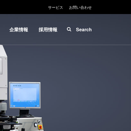
サービス
お問い合わせ
企業情報
採用情報
Search
About
INSIDER-
ease™
EVG
Jobs
拠点一
EVGでの
マスク
覧
お仕事
ソグラ
ニュー
EVGライ
ス
フ
プリン
展示
INSIDER
グラフ
会・セ
How do I
-