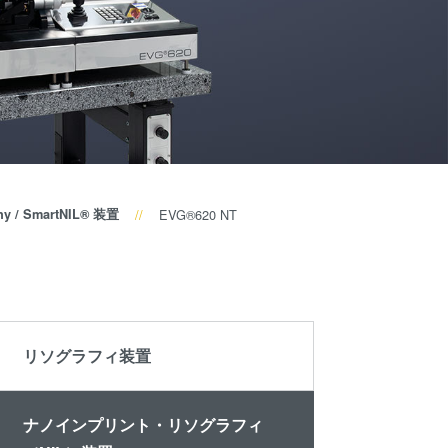
ミナー
become
®
サプラ
an
レベ
イヤー
Insider?
ティク
および
）
パート
ラフィ
ナー企
業
プロセ
R&D
phy / SmartNIL® 装置
EVG®620 NT
Projects
剥離
LP)
リソグラフィ装置
接合
ナノインプリント・リソグラフィ
ン/ハ