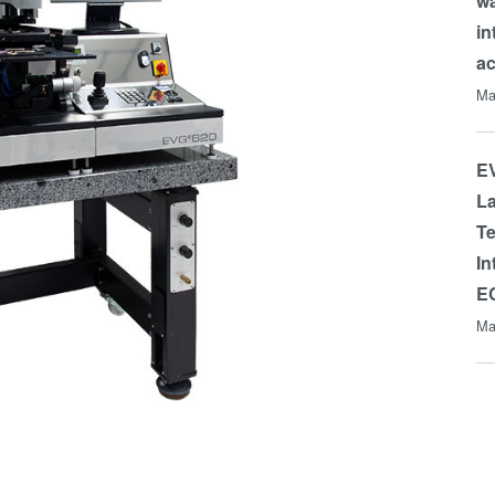
wa
in
a
Ma
EV
La
Te
In
E
Ma