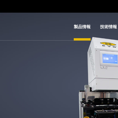
製品情報
技術情報
リソグ
IR
ラフィ
LayerRel
装置
技術
ナノイ
MLE™ 
ンプリ
レス・リ
ント・
フィ
リソグ
ナノイン
ラフィ
ト・リソ
（NIL）
ィ（NIL） 