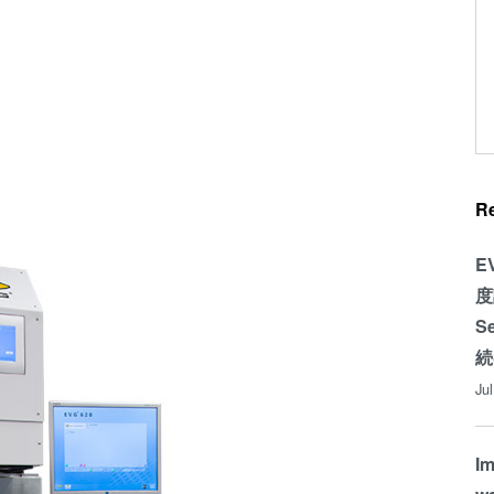
R
E
度
S
続
Ju
Im