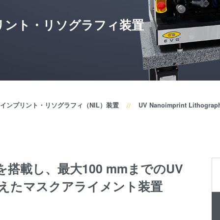
装置
SmartNIL
リント・リソグラフィ装置
ウェー
ウェーハ
ハ接合
ル・オプ
装置
ス（WLO
検査・
光リソグ
計測装
レジスト
置
ス
インプリント・リソグラフィ（NIL）装置
UV Nanoimprint Lithogra
プロセ
仮接合・
ス開発
共晶接合
サービ
液相拡散(T
ス
を搭載し、最大100 mmまでのUV
接合
えたマスクアライメント装置
陽極接合
金属拡散
フュージョ