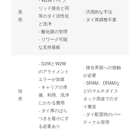
リッド接合と同
長
- 汎用的な手法
等のダイ活性化
所
- ダイ厚調整不要
と洗浄
- 酸化膜の管理
- リワーク可能
な支持基板
- D2WとW2W
- 接合界面への接触
のアライメント
が必要
エラーが加算
- SRAM、DRAMな
- キャリアの準
短
どのマルチダイス
備、利用、洗浄
所
タック用途でのダ
にかかる費用
イ搬送
- ダイ厚のばら
- ダイ配置時のパー
つきを最小にす
ティクル管理
る必要あり