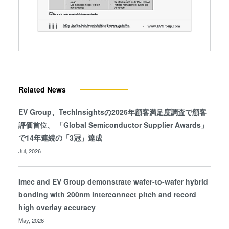
Related News
EV Group、TechInsightsの2026年顧客満足度調査で顧客
評価首位、 「Global Semiconductor Supplier Awards」
で14年連続の「3冠」達成
Jul, 2026
Imec and EV Group demonstrate wafer-to-wafer hybrid
bonding with 200nm interconnect pitch and record
high overlay accuracy
May, 2026