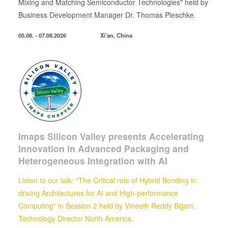
Mixing and Matching Semiconductor Technologies" held by
Business Development
Manager
Dr. Thomas Pleschke.
05.08. - 07.08.2026
Xi'an, China
Imaps Silicon Valley presents Accelerating
Innovation in Advanced Packaging and
Heterogeneous Integration with AI
Listen to our talk: “The Critical role of Hybrid Bonding in
driving Architectures for AI and High-performance
Computing” in Session 2 held by
Vineeth Reddy Bijjam,
Technology Director North America.