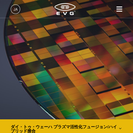
IR LayerRelease™ 技術
JA
MLE™ マスクレス・リソグラフィ
日本語 (JA)
製品情報
ナノインプリント・リソグラフィ（NIL） - SmartNIL®
English (EN)
リソグラフィ装置
IR LayerRelease™ 技術
About EVG
INSIDER-Jobs
技術情報
Deutsch (DE)
ナノインプリント・リソグラ
MLE™ マスクレス・リソグ
拠点一覧
EVGでのお仕事
企業情報
ウェーハレベル・オプティクス（WLO）
フィ（NIL）装置
ラフィ
ニュース
EVGライフ
中文 (ZH)
採用情報
ウェーハ接合装置
ナノインプリント・リソグラ
展示会・セミナー
INSIDER
光リソグラフィ
フィ（NIL） - SmartNIL®
検査・計測装置
サプライヤーおよびパートナ
How do I become an Insider?
サービス
ウェーハレベル・オプティク
プロセス開発サービス
ー企業
お問い合わせ
ス（WLO）
レジストプロセス
R&D Projects
光リソグラフィ
レジストプロセス
仮接合・剥離
仮接合・剥離
ダイ・トゥ・ウェーハ プラズマ活性化フュージョン/ハイ
ブリッド接合