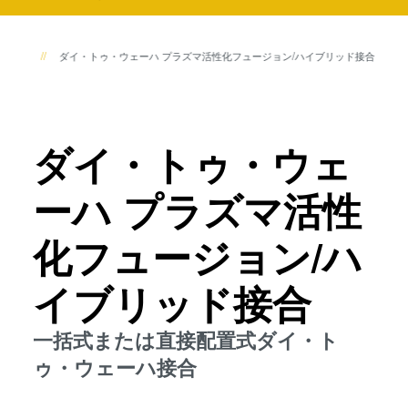
共晶接合
共晶接合
液相拡散(TLP)接合
術情報
ダイ・トゥ・ウェーハ プラズマ活性化フュージョン/ハイブリッド接合
陽極接合
液相拡散(TLP)接合
金属拡散接合
フュージョン/ハイブリッド接
陽極接合
合
ダイ・トゥ・ウェ
ダイ・トゥ・ウェーハ プラズ
金属拡散接合
マ活性化フュージョン/ハイブ
ーハ プラズマ活性
リッド接合
フュージョン/ハイブリッド接合
ComBond® 高真空ウェーハ
化フュージョン/ハ
接合技術
イブリッド接合
検査・計測
ダイ・トゥ・ウェーハ プラズマ活性化フュージョン/ハイブ
リッド接合
一括式または直接配置式ダイ・ト
ゥ・ウェーハ接合
ComBond® 高真空ウェーハ接合技術