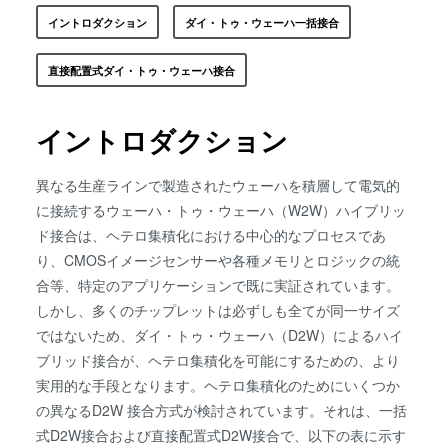
検査・計測
イントロダクション
ダイ・トゥ・ウェーハ一括接合
直接配置式ダイ・トゥ・ウェーハ接合
イントロダクション
異なる生産ラインで製造されたウェーハを積層して電気的
に接続するウェーハ・トゥ・ウェーハ（W2W）ハイブリッ
ド接合は、ヘテロ集積化における中心的なプロセスであ
り、CMOSイメージセンサーや各種メモリとロジックの統
合等、特定のアプリケーションで既に実証されています。
しかし、多くのチップレットは必ずしも全てが同一サイズ
ではないため、ダイ・トゥ・ウェーハ（D2W）によるハイ
ブリッド接合が、ヘテロ集積化を可能にするための、より
実用的な手段となります。ヘテロ集積化のためにいくつか
の異なるD2W 接合方式が検討されています。それは、一括
式D2W接合および直接配置式D2W接合で、以下の表に示す