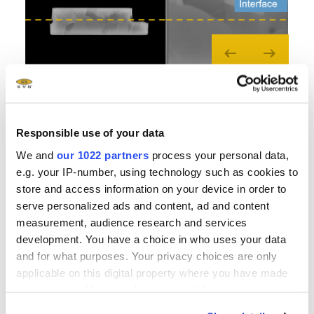
Responsible use of your data
Related downloads
We and
our 1022 partners
process your personal data,
e.g. your IP-number, using technology such as cookies to
EVG Whitepaper Die-to-Wafer Bonding Steps
store and access information on your device in order to
into the Spotlight on a Heterogeneous
serve personalized ads and content, ad and content
Integration Stage
- 1.9 MB
measurement, audience research and services
development. You have a choice in who uses your data
and for what purposes. Your privacy choices are only
Related products
applicable on this digital property where you have made
your choices. You can change or withdraw your consent
®
any time from the Cookie Declaration or by clicking on
EVG
320 D2W Automated Die Preparation and