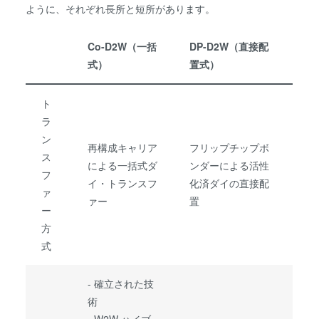
ように、それぞれ長所と短所があります。
Co-D2W（一括
DP-D2W（直接配
式）
置式）
ト
ラ
ン
再構成キャリア
フリップチップボ
ス
による一括式ダ
ンダーによる活性
フ
イ・トランスフ
化済ダイの直接配
ァ
ァー
置
ー
方
式
- 確立された技
術
- W2W ハイブ