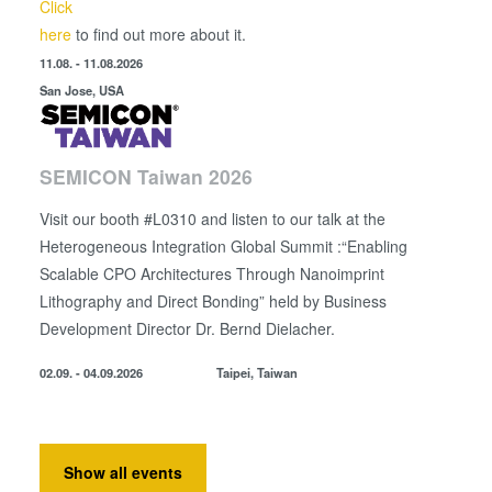
Click
here
to find out more about it.
11.08. - 11.08.2026
San Jose, USA
SEMICON Taiwan 2026
Visit our booth #L0310 and listen to our talk at the
Heterogeneous Integration Global Summit :“Enabling
Scalable CPO Architectures Through Nanoimprint
Lithography and Direct Bonding” held by
Business
Development Director
Dr. Bernd Dielacher.
02.09. - 04.09.2026
Taipei, Taiwan
Show all events