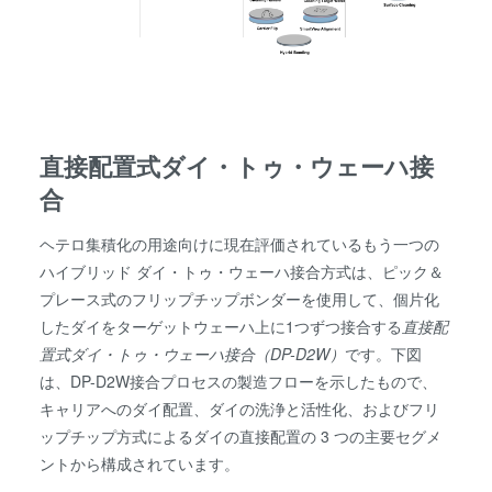
直接配置式ダイ・トゥ・ウェーハ接
合
ヘテロ集積化の用途向けに現在評価されているもう一つの
ハイブリッド ダイ・トゥ・ウェーハ接合方式は、ピック＆
プレース式のフリップチップボンダーを使用して、個片化
したダイをターゲットウェーハ上に1つずつ接合する
直接配
置式ダイ・トゥ・ウェーハ接合（
DP-D2W）
です。下図
は、DP-D2W接合プロセスの製造フローを示したもので、
キャリアへのダイ配置、ダイの洗浄と活性化、およびフリ
ップチップ方式によるダイの直接配置の 3 つの主要セグメ
ントから構成されています。