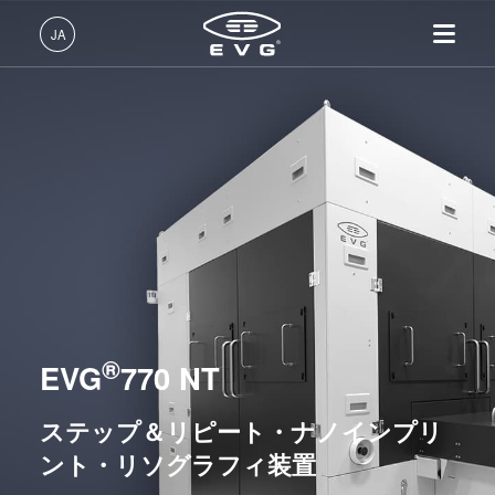
リソグラフィ装置
JA
ナノインプリント・リソグラフィ（NIL）装置
日本語 (JA)
UV Nanoimprint Lithography / SmartNIL® 装置
製品情報
English (EN)
EVG®610
リソグラフィ装置
IR LayerRelease™ 技術
About EVG
INSIDER-Jobs
技術情報
EVG®620 NT
Deutsch (DE)
ナノインプリント・リソグラ
MLE™ マスクレス・リソグ
拠点一覧
EVGでのお仕事
企業情報
EVG®6200 NT
フィ（NIL）装置
ラフィ
ニュース
EVGライフ
中文 (ZH)
採用情報
EVG®720
ウェーハ接合装置
ナノインプリント・リソグラ
展示会・セミナー
INSIDER
フィ（NIL） - SmartNIL®
EVG®7200
検査・計測装置
サプライヤーおよびパートナ
How do I become an Insider?
サービス
ウェーハレベル・オプティク
EVG®7300
プロセス開発サービス
ー企業
®
お問い合わせ
EVG
770 NT
ス（WLO）
EVG®7200 LA
R&D Projects
光リソグラフィ
HERCULES® NIL
ステップ＆リピート・ナノインプリ
レジストプロセス
EVG®770 NT
ント・リソグラフィ装置
仮接合・剥離
ホットエンボス装置