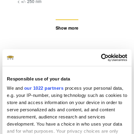
< +/- 250 nm
Show more
Related downloads
EVG Solutions for Nanoimprint Lithography
Brochure JP
- 2.23 MB
Responsible use of your data
We and
our 1022 partners
process your personal data,
®
SmartNIL
with High Refractive Index Material
e.g. your IP-number, using technology such as cookies to
store and access information on your device in order to
White Paper
- 2.3 MB
serve personalized ads and content, ad and content
measurement, audience research and services
®
SmartNIL
high-pattern-fidelity replication
development. You have a choice in who uses your data
using TOK TPIR™-2000S NL White Paper
- 0.86
and for what purposes. Your privacy choices are only