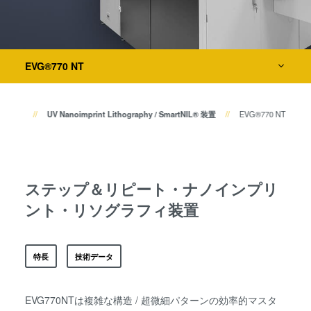
共晶接合
液相拡散(TLP)接合
ウェーハ接合装置
陽極接合
金属拡散接合
EVG®770 NT
検査・計測装置
フュージョン/ハイブリッド接
合
L）装置
UV Nanoimprint Lithography / SmartNIL® 装置
EVG®770 NT
ダイ・トゥ・ウェーハ プラズ
プロセス開発サービス
マ活性化フュージョン/ハイブ
リッド接合
ComBond® 高真空ウェーハ
ステップ＆リピート・ナノインプリ
接合技術
ント・リソグラフィ装置
検査・計測
特長
技術データ
EVG770NTは複雑な構造 / 超微細パターンの効率的マスタ