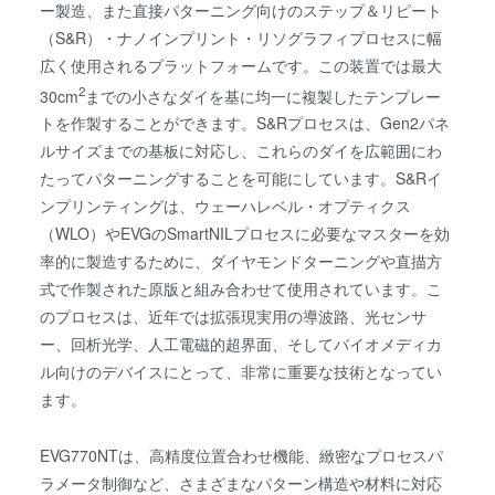
ー製造、また直接パターニング向けのステップ＆リピート
（S&R）・ナノインプリント・リソグラフィプロセスに幅
広く使用されるプラットフォームです。この装置では最大
2
30cm
までの小さなダイを基に均一に複製したテンプレー
トを作製することができます。S&Rプロセスは、Gen2パネ
ルサイズまでの基板に対応し、これらのダイを広範囲にわ
たってパターニングすることを可能にしています。S&Rイ
ンプリンティングは、ウェーハレベル・オプティクス
（WLO）やEVGのSmartNILプロセスに必要なマスターを効
率的に製造するために、ダイヤモンドターニングや直描方
式で作製された原版と組み合わせて使用されています。こ
のプロセスは、近年では拡張現実用の導波路、光センサ
ー、回析光学、人工電磁的超界面、そしてバイオメディカ
ル向けのデバイスにとって、非常に重要な技術となってい
ます。
EVG770NTは、高精度位置合わせ機能、緻密なプロセスパ
ラメータ制御など、さまざまなパターン構造や材料に対応