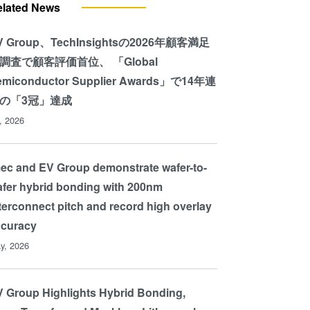
elated News
V Group、TechInsightsの2026年顧客満足
調査で顧客評価首位、 「Global
emiconductor Supplier Awards」で14年連
の「3冠」達成
l, 2026
ec and EV Group demonstrate wafer-to-
fer hybrid bonding with 200nm
terconnect pitch and record high overlay
ccuracy
y, 2026
 Group Highlights Hybrid Bonding,