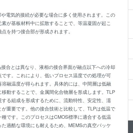
イブリッ
部や電気的接続が必要な場合に多く使用されます。この
ダイ・ト
元素が基板材料中に拡散することで、等温凝固が起こ
ェーハ プ
融点を持つ接合部が形成されます。
活性化フ
ョン/ハイ
ド接合
ComBond
晶接合とは異なり、液相の接合界面が融点以下への冷却
真空ウェ
点です。これにより、低いプロセス温度での処理が可
合技術
再溶融温度が得られます。具体的には、中間層は低融
検査・計
移動することで、金属間化合物層を形成します。TLP
現する組成を形成するために、流動特性、安定性、濡
が重要です。他の接合技術と比較して、TLPは低温で
種です。このプロセスはCMOS標準に適合する低温
た過酷な環境にも耐えるため、MEMSの真空パッケ