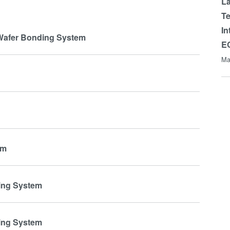
La
Te
In
Wafer Bonding System
E
Ma
em
ing System
ing System