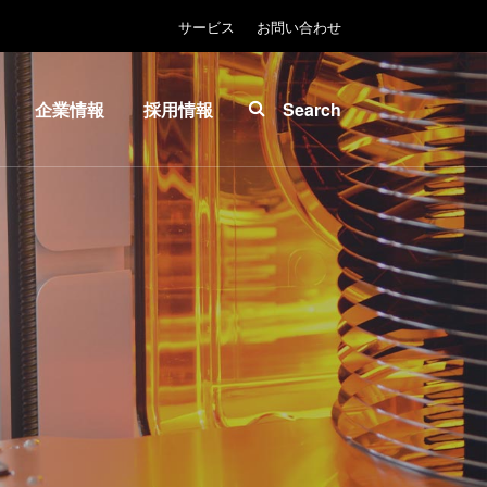
サービス
お問い合わせ
企業情報
採用情報
Search
About
INSIDER-
ease™
EVG
Jobs
拠点一
EVGでの
マスク
覧
お仕事
ソグラ
ニュー
EVGライ
ス
フ
プリン
展示
INSIDER
グラフ
会・セ
How do I
-