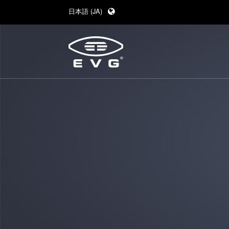
日本語 (JA)
English (EN)
Deutsch (DE)
中文 (ZH)