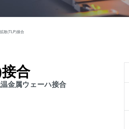
装置
SmartNIL
ウェー
ウェーハ
ハ接合
ル・オプ
装置
拡散(TLP)接合
ス（WLO
検査・
光リソグ
計測装
レジスト
置
ス
)接合
プロセ
仮接合・
ス開発
共晶接合
る低温金属ウェーハ接合
サービ
液相拡散(T
ス
接合
陽極接合
金属拡散
フュージョ