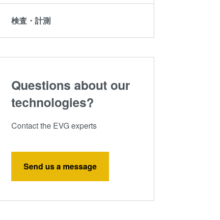
検査・計測
Questions about our
technologies?
Contact the EVG experts
Send us a message