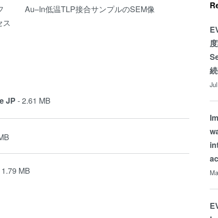
R
フ
Au–In低温TLP接合サンプルのSEM像
セス
E
度
S
続
Ju
e JP
- 2.61 MB
Im
wa
 MB
in
a
- 1.79 MB
Ma
EV