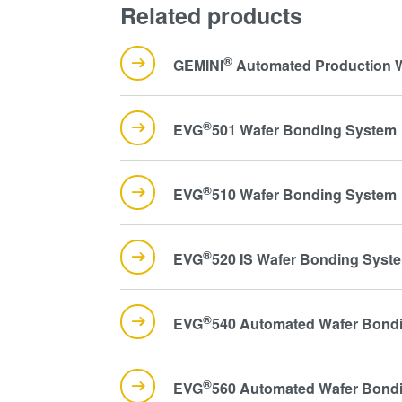
Related products
®
GEMINI
Automated Production 
®
EVG
501 Wafer Bonding System
®
EVG
510 Wafer Bonding System
®
EVG
520 IS Wafer Bonding Syst
®
EVG
540 Automated Wafer Bond
®
EVG
560 Automated Wafer Bond