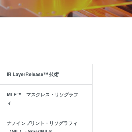
ミナー
become
®
サプラ
an
レベ
イヤー
Insider?
ティク
および
）
パート
ラフィ
ナー企
業
プロセ
R&D
Projects
剥離
IR LayerRelease™ 技術
LP)
MLE™ マスクレス・リソグラフ
ィ
接合
ナノインプリント・リソグラフィ
ン/ハ
（NIL） - SmartNIL®