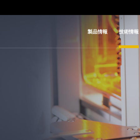
製品情報
技術情報
リソグ
IR
ラフィ
LayerRel
装置
技術
ナノイ
MLE™ 
ンプリ
レス・リ
ント・
フィ
リソグ
ナノイン
ラフィ
ト・リソ
（NIL）
ィ（NIL） 