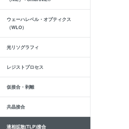
ド接合
ゥ・ウ
ウェーハレベル・オプティクス
ラズマ
（WLO）
ュージ
ブリッ
光リソグラフィ
® 高
ーハ接
レジストプロセス
測
仮接合・剥離
共晶接合
液相拡散(TLP)接合