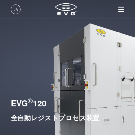
リソグラフィ装置
JA
マスクアライメント装置
LITHOSCALE® マスクレス露光リソグラフィシステム
日本語 (JA)
レジストプロセス装置
製品情報
English (EN)
EVG®101
リソグラフィ装置
IR LayerRelease™ 技術
About EVG
INSIDER-Jobs
技術情報
EVG®105
Deutsch (DE)
ナノインプリント・リソグラ
MLE™ マスクレス・リソグ
拠点一覧
EVGでのお仕事
企業情報
フィ（NIL）装置
ラフィ
EVG®120
ニュース
EVGライフ
中文 (ZH)
採用情報
ウェーハ接合装置
ナノインプリント・リソグラ
EVG®150
展示会・セミナー
INSIDER
フィ（NIL） - SmartNIL®
検査・計測装置
サプライヤーおよびパートナ
How do I become an Insider?
サービス
リソグラフィ・トラックシステム
ウェーハレベル・オプティク
プロセス開発サービス
ー企業
®
お問い合わせ
EVG
120
ス（WLO）
R&D Projects
光リソグラフィ
ナノインプリント・リソグラフィ（NIL）装置
全自動レジストプロセス装置
レジストプロセス
仮接合・剥離
ウェーハ接合装置