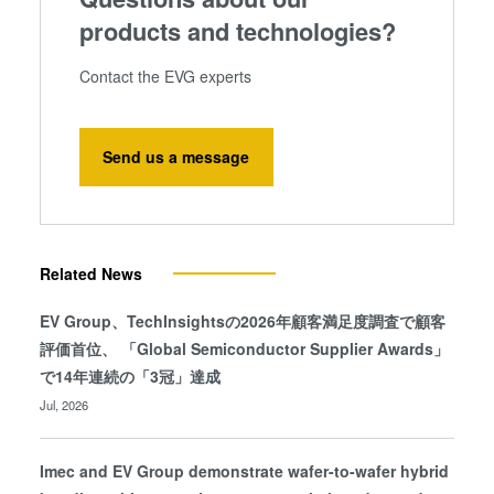
products and technologies?
Contact the EVG experts
Send us a message
Related News
EV Group、TechInsightsの2026年顧客満足度調査で顧客
評価首位、 「Global Semiconductor Supplier Awards」
で14年連続の「3冠」達成
Jul, 2026
Imec and EV Group demonstrate wafer-to-wafer hybrid