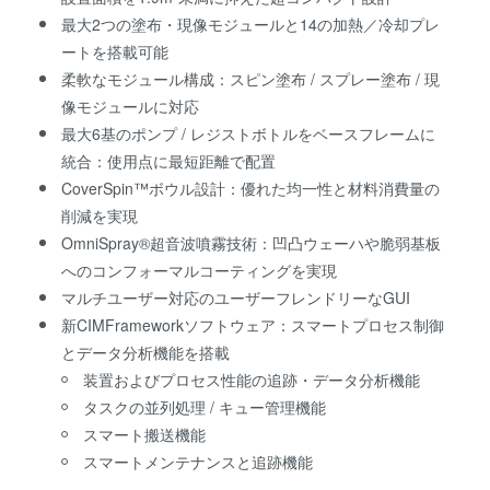
最大2つの塗布・現像モジュールと14の加熱／冷却プレ
ートを搭載可能
柔軟なモジュール構成：スピン塗布 / スプレー塗布 / 現
像モジュールに対応
最大6基のポンプ / レジストボトルをベースフレームに
統合：使用点に最短距離で配置
CoverSpin™ボウル設計：優れた均一性と材料消費量の
削減を実現
OmniSpray®超音波噴霧技術：凹凸ウェーハや脆弱基板
へのコンフォーマルコーティングを実現
マルチユーザー対応のユーザーフレンドリーなGUI
新CIMFrameworkソフトウェア：スマートプロセス制御
とデータ分析機能を搭載
装置およびプロセス性能の追跡・データ分析機能
タスクの並列処理 / キュー管理機能
スマート搬送機能
スマートメンテナンスと追跡機能