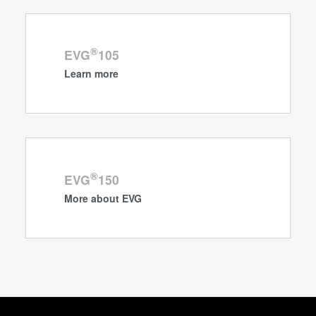
®
EVG
105
Learn more
®
EVG
150
More about EVG