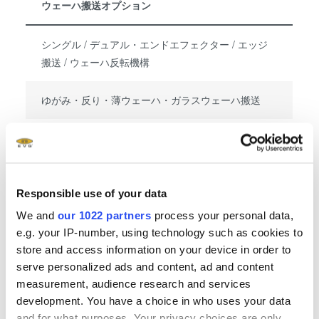
ウェーハ搬送オプション
シングル / デュアル・エンドエフェクター / エッジ
搬送 / ウェーハ反転機構
ゆがみ・反り・薄ウェーハ・ガラスウェーハ搬送
Show more
Responsible use of your data
We and
our 1022 partners
process your personal data,
Related downloads
e.g. your IP-number, using technology such as cookies to
store and access information on your device in order to
EVG 100 Series Brochure
- 2.19 MB
serve personalized ads and content, ad and content
measurement, audience research and services
development. You have a choice in who uses your data
EVG 100 Series Brochure JP
- 2.24 MB
and for what purposes. Your privacy choices are only