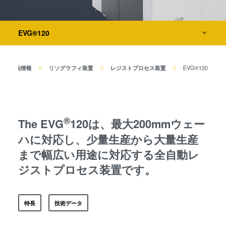
共晶接合
液相拡散(TLP)接合
検査・計測装置
陽極接合
EVG®120
金属拡散接合
プロセス開発サービス
フュージョン/ハイブリッド接
製品情報
リソグラフィ装置
レジストプロセス装置
EVG®120
合
ダイ・トゥ・ウェーハ プラズ
マ活性化フュージョン/ハイブ
リッド接合
®
The EVG
120は、最大200mmウェー
ComBond® 高真空ウェーハ
ハに対応し、少量生産から大量生産
接合技術
まで幅広い用途に対応する全自動レ
検査・計測
ジストプロセス装置です。
特長
技術データ