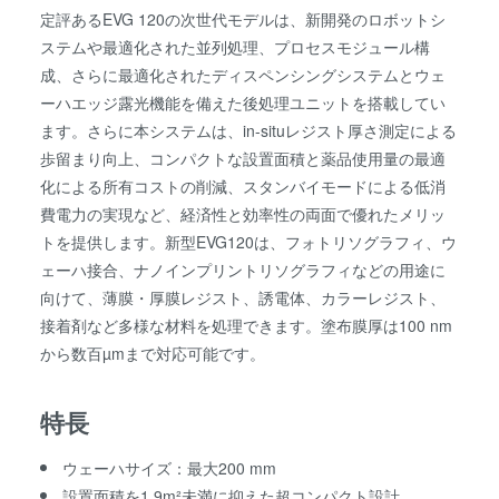
定評あるEVG 120の次世代モデルは、新開発のロボットシ
ステムや最適化された並列処理、プロセスモジュール構
成、さらに最適化されたディスペンシングシステムとウェ
ーハエッジ露光機能を備えた後処理ユニットを搭載してい
ます。さらに本システムは、in-situレジスト厚さ測定による
歩留まり向上、コンパクトな設置面積と薬品使用量の最適
化による所有コストの削減、スタンバイモードによる低消
費電力の実現など、経済性と効率性の両面で優れたメリッ
トを提供します。新型EVG120は、フォトリソグラフィ、ウ
ェーハ接合、ナノインプリントリソグラフィなどの用途に
向けて、薄膜・厚膜レジスト、誘電体、カラーレジスト、
接着剤など多様な材料を処理できます。塗布膜厚は100 nm
から数百µmまで対応可能です。
特長
ウェーハサイズ：最大200 mm
設置面積を1.9m²未満に抑えた超コンパクト設計