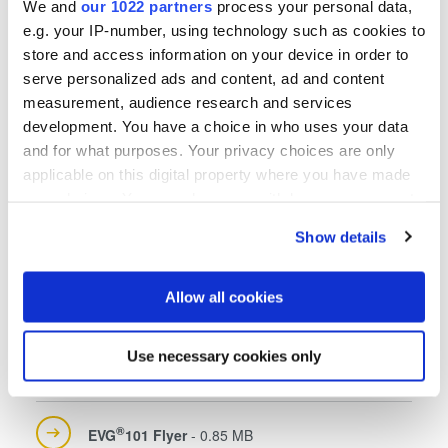
We and
our 1022 partners
process your personal data,
e.g. your IP-number, using technology such as cookies to
store and access information on your device in order to
serve personalized ads and content, ad and content
Show more
measurement, audience research and services
development. You have a choice in who uses your data
and for what purposes. Your privacy choices are only
applicable on this digital property where you have made
Related downloads
your choices. You can change or withdraw your consent
any time from the Cookie Declaration or by clicking on
EVG 100 Series Brochure JP
- 2.24 MB
Show details
the Privacy trigger icon.
If you allow, we would also like to:
EVG 100 Series Brochure
- 2.19 MB
Allow all cookies
Collect information about your geographical location
which can be accurate to within several meters
Use necessary cookies only
®
EVG
101 Flyer JP
- 0.8 MB
Identify your device by actively scanning it for
specific characteristics (fingerprinting)
Find out more about how your personal data is processed
®
EVG
101 Flyer
- 0.85 MB
and set your preferences in the
details section
.