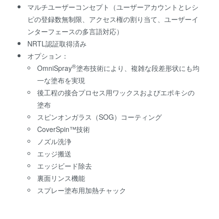
マルチユーザーコンセプト（ユーザーアカウントとレシ
ピの登録数無制限、アクセス権の割り当て、ユーザーイ
ンターフェースの多言語対応）
NRTL認証取得済み
オプション：
®
OmniSpray
塗布技術により、複雑な段差形状にも均
一な塗布を実現
後工程の接合プロセス用ワックスおよびエポキシの
塗布
スピンオンガラス（SOG）コーティング
CoverSpin™技術
ノズル洗浄
エッジ搬送
エッジビード除去
裏面リンス機能
スプレー塗布用加熱チャック