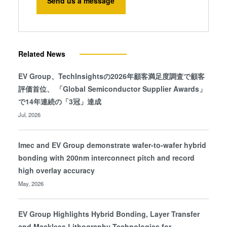
Send us a message
Related News
EV Group、TechInsightsの2026年顧客満足度調査で顧客
評価首位、 「Global Semiconductor Supplier Awards」
で14年連続の「3冠」達成
Jul, 2026
Imec and EV Group demonstrate wafer-to-wafer hybrid
bonding with 200nm interconnect pitch and record
high overlay accuracy
May, 2026
EV Group Highlights Hybrid Bonding, Layer Transfer
and Maskless Lithography Technologies for