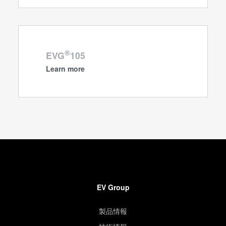
®
EVG
105
Learn more
EV Group
製品情報