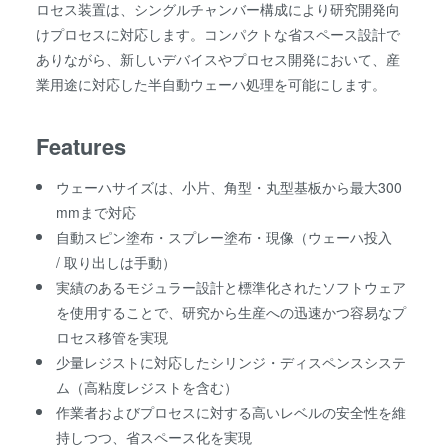
ロセス装置は、シングルチャンバー構成により研究開発向
けプロセスに対応します。コンパクトな省スペース設計で
ありながら、新しいデバイスやプロセス開発において、産
業用途に対応した半自動ウェーハ処理を可能にします。
Features
ウェーハサイズは、小片、角型・丸型基板から最大300
mmまで対応
自動スピン塗布・スプレー塗布・現像（ウェーハ投入
/ 取り出しは手動）
実績のあるモジュラー設計と標準化されたソフトウェア
を使用することで、研究から生産への迅速かつ容易なプ
ロセス移管を実現
少量レジストに対応したシリンジ・ディスペンスシステ
ム（高粘度レジストを含む）
作業者およびプロセスに対する高いレベルの安全性を維
持しつつ、省スペース化を実現