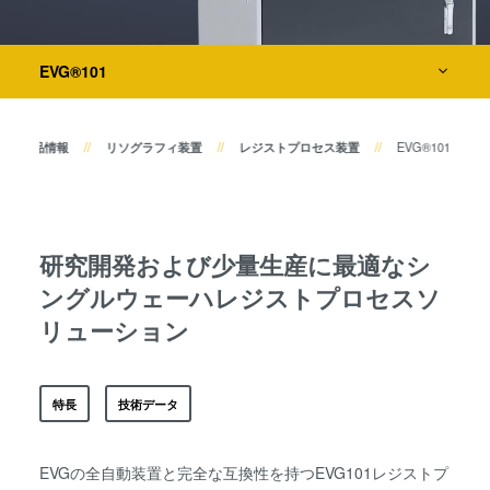
共晶接合
液相拡散(TLP)接合
検査・計測装置
陽極接合
EVG®101
金属拡散接合
プロセス開発サービス
フュージョン/ハイブリッド接
製品情報
リソグラフィ装置
レジストプロセス装置
EVG®101
合
ダイ・トゥ・ウェーハ プラズ
マ活性化フュージョン/ハイブ
リッド接合
研究開発および少量生産に最適なシ
ComBond® 高真空ウェーハ
ングルウェーハレジストプロセスソ
接合技術
リューション
検査・計測
特長
技術データ
EVGの全自動装置と完全な互換性を持つEVG101レジストプ