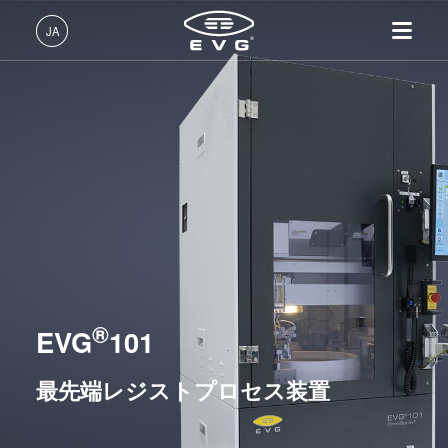
リソグラフィ装置
JA
マスクアライメント装置
LITHOSCALE® マスクレス露光リソグラフィシステム
日本語 (JA)
レジストプロセス装置
製品情報
English (EN)
EVG®101
リソグラフィ装置
IR LayerRelease™ 技術
About EVG
INSIDER-Jobs
技術情報
EVG®105
Deutsch (DE)
ナノインプリント・リソグラ
MLE™ マスクレス・リソグ
拠点一覧
EVGでのお仕事
企業情報
フィ（NIL）装置
ラフィ
EVG®120
ニュース
EVGライフ
中文 (ZH)
採用情報
ウェーハ接合装置
ナノインプリント・リソグラ
EVG®150
展示会・セミナー
INSIDER
フィ（NIL） - SmartNIL®
検査・計測装置
サプライヤーおよびパートナ
How do I become an Insider?
サービス
リソグラフィ・トラックシステム
ウェーハレベル・オプティク
プロセス開発サービス
ー企業
®
お問い合わせ
EVG
101
ス（WLO）
R&D Projects
光リソグラフィ
ナノインプリント・リソグラフィ（NIL）装置
最先端レジストプロセス装置
レジストプロセス
仮接合・剥離
ウェーハ接合装置