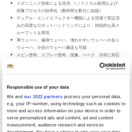
メガソニック技術による洗浄, ソノケミカル処理および
現像プロセスの効率化（数時間を数分に短縮）
デュアル・エンドエフェクター機能による現場で実証済
みの高度なロボットハンドリングにより、持続的な高ス
ループットを実現
厚ウェーハ、極薄ウェーハ、壊れやすいウェーハや反り
ウェーハ、小径のウェーハ搬送も可能
スピン塗布、スプレー塗布、現像、ベーク、冷却に対応
する多機能モジュールを多彩に組み合わせることで、数
多くの応用分野で大きな可能性を提供
EFEM（装置フロントエンドモジュール）およびオプシ
ョンのFSS（FOUP保管システム）
Responsible use of your data
卓越したプロセス技術と開発サービス
We and
our 1022 partners
process your personal data,
マルチユーザーコンセプト（ユーザーアカウントとレシ
e.g. your IP-number, using technology such as cookies to
ピの登録数無制限、アクセス権の割り当て、ユーザーイ
store and access information on your device in order to
ンターフェースの多言語対応）
serve personalized ads and content, ad and content
スマートなプロセス制御とデータ分析機能 [EVG
measurement, audience research and services
CIMFramework]
development. You have a choice in who uses your data