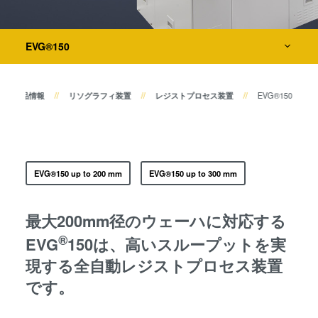
共晶接合
液相拡散(TLP)接合
検査・計測装置
陽極接合
EVG®150
金属拡散接合
プロセス開発サービス
フュージョン/ハイブリッド接
製品情報
リソグラフィ装置
レジストプロセス装置
EVG®150
合
ダイ・トゥ・ウェーハ プラズ
マ活性化フュージョン/ハイブ
リッド接合
EVG®150 up to 200 mm
EVG®150 up to 300 mm
ComBond® 高真空ウェーハ
接合技術
最大200mm径のウェーハに対応する
検査・計測
®
EVG
150は、高いスループットを実
現する全自動レジストプロセス装置
です。