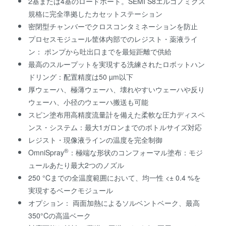
2基または4基のロードポート。SEMI S8エルゴノミクス
規格に完全準拠したカセットステーション
密閉型チャンバーでクロスコンタミネーションを防止
プロセスモジュール筐体内部でのレジスト・薬液ライ
ン： ポンプから吐出口までを最短距離で供給
最高のスループットを実現する洗練されたロボットハン
ドリング：配置精度は50 µm以下
厚ウェーハ、極薄ウェーハ、壊れやすいウェーハや反り
ウェーハ、小径のウェーハ搬送も可能
スピン塗布用高精度流量計を備えた柔軟な圧力ディスペ
ンス・システム：最大1ガロンまでのボトルサイズ対応
レジスト・現像液ラインの温度を完全制御
®
OmniSpray
：極端な形状のコンフォーマル塗布：モジ
ュールあたり最大2つのノズル
250 °Cまでの全温度範囲において、均一性 <± 0.4 %を
実現するベークモジュール
オプション： 両面加熱によるソルベントベーク、最高
350°Cの高温ベーク