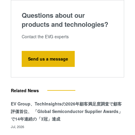
Questions about our
products and technologies?
Contact the EVG experts
Send us a message
Related News
EV Group、TechInsightsの2026年顧客満足度調査で顧客
評価首位、 「Global Semiconductor Supplier Awards」
で14年連続の「3冠」達成
Jul, 2026