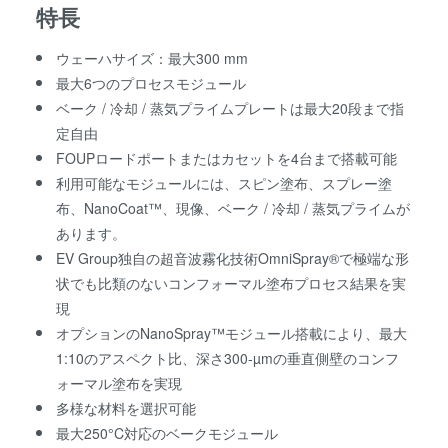
特長
ウェーハサイズ：最大300 mm
最大6つのプロセスモジュール
ベーク / 冷却 / 蒸気プライムプレートは最大20段まで指
定自由
FOUPロードポートまたはカセットを4台まで搭載可能
利用可能なモジュールには、スピン塗布、スプレー塗
布、NanoCoat™、現像、ベーク / 冷却 / 蒸気プライムが
あります。
EV Group独自の超音波霧化技術OmniSpray®で極端な形
状でも比類のないコンフォーマル塗布プロセス結果を実
現
オプションのNanoSpray™モジュール搭載により、最大
1:10のアスペクト比、深さ300-µmの垂直側壁のコンフ
ォーマル塗布を実現
多様な材料を選択可能
最大250°C対応のベークモジュール