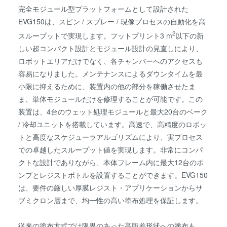
完全モジュール型プラットフォームとして設計された
EVG150は、スピン / スプレー / 現像プロセスの自動化を高
2
スループットで実現します。フットプリント3 m
以下の新
しい超コンパクト設計とモジュール設計の見直しにより、
ロボットエリアだけでなく、各チャンバーへのアクセスも
容易になりました。メンテナンスによるダウンタイムを最
小限に抑えるために、装置内の他の部分を稼働させたま
ま、単体モジュールだけを修理することが可能です。この
装置は、4台のウェット処理モジュールと最大20台のベーク
/ 冷却ユニットを搭載しています。高速で、高精度のロボッ
トと高度なスケジューラアルゴリズムにより、実プロセス
での卓越したスループット値を実現します。非常にコンパ
クトな設計でありながら、本体フレーム内に最大12台のポ
ンプとレジストボトルを設置することができます。EVG150
は、要件の厳しい厚膜レジスト・アプリケーションからサ
ブミクロン層まで、均一性の高い塗布処理を保証します。
従来の塗布方式では限界のあった高段差形状への塗布も、