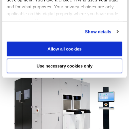
プロセスおよび装置制御のための統合分析機能
and for what purposes. Your privacy choices are only
装置およびプロセスのパフォーマンス追跡機能
applicable on this digital property where you have made
タスクの並列 / 逐次処理機能
your choices. You can change or withdraw your consent
スマートな搬送機能
any time from the Cookie Declaration or by clicking on
Show details
事象の発生とアラームの分析
the Privacy trigger icon.
スマートなメンテナンス管理と追跡
If you allow, we would also like to:
Allow all cookies
Collect information about your geographical location
which can be accurate to within several meters
Use necessary cookies only
Identify your device by actively scanning it for
specific characteristics (fingerprinting)
Find out more about how your personal data is processed
and set your preferences in the
details section
.
We use cookies to provide social media features and to
analyse our traffic. We also share information about your
use of our site with our social media, advertising and
analytics partners who may combine it with other