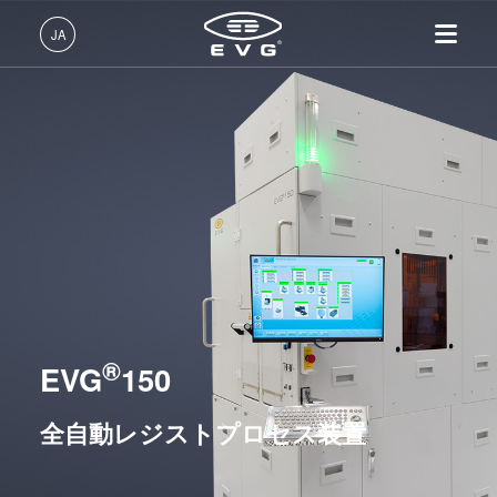
リソグラフィ装置
JA
マスクアライメント装置
LITHOSCALE® マスクレス露光リソグラフィシステム
日本語 (JA)
レジストプロセス装置
製品情報
English (EN)
EVG®101
リソグラフィ装置
IR LayerRelease™ 技術
About EVG
INSIDER-Jobs
技術情報
EVG®105
Deutsch (DE)
ナノインプリント・リソグラ
MLE™ マスクレス・リソグ
拠点一覧
EVGでのお仕事
企業情報
フィ（NIL）装置
ラフィ
EVG®120
ニュース
EVGライフ
中文 (ZH)
採用情報
ウェーハ接合装置
ナノインプリント・リソグラ
EVG®150
展示会・セミナー
INSIDER
フィ（NIL） - SmartNIL®
検査・計測装置
サプライヤーおよびパートナ
How do I become an Insider?
サービス
リソグラフィ・トラックシステム
ウェーハレベル・オプティク
プロセス開発サービス
ー企業
®
お問い合わせ
EVG
150
ス（WLO）
R&D Projects
光リソグラフィ
ナノインプリント・リソグラフィ（NIL）装置
全自動レジストプロセス装置
レジストプロセス
仮接合・剥離
ウェーハ接合装置