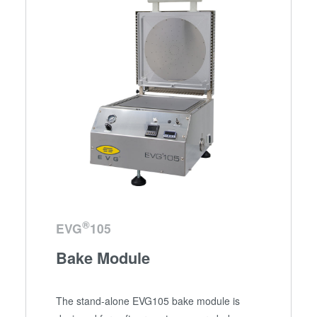
®
EVG
105
Bake Module
The stand-alone EVG105 bake module is