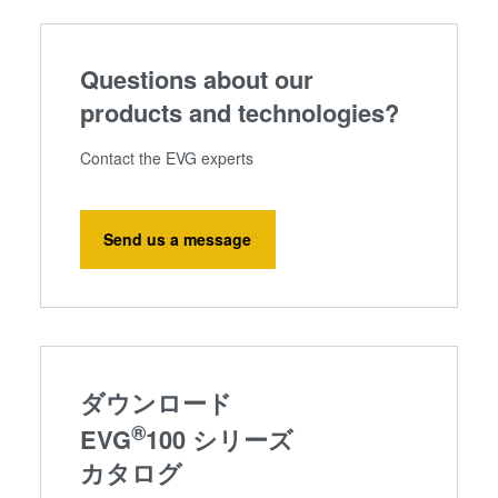
Questions about our
products and technologies?
Contact the EVG experts
Send us a message
ダウンロード
®
EVG
100 シリーズ
カタログ