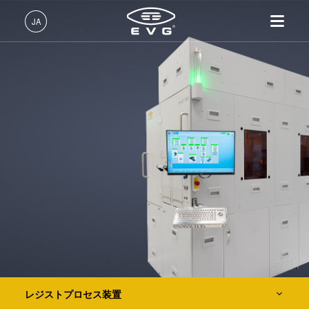
リソグラフィ装置
JA
マスクアライメント装置
LITHOSCALE® マスクレス露光リソグラフィシステム
日本語 (JA)
レジストプロセス装置
製品情報
English (EN)
EVG®101
リソグラフィ装置
IR LayerRelease™ 技術
About EVG
INSIDER-Jobs
技術情報
EVG®105
Deutsch (DE)
ナノインプリント・リソグラ
MLE™ マスクレス・リソグ
拠点一覧
EVGでのお仕事
企業情報
フィ（NIL）装置
ラフィ
EVG®120
ニュース
EVGライフ
中文 (ZH)
採用情報
ウェーハ接合装置
ナノインプリント・リソグラ
EVG®150
展示会・セミナー
INSIDER
フィ（NIL） - SmartNIL®
検査・計測装置
サプライヤーおよびパートナ
How do I become an Insider?
サービス
リソグラフィ・トラックシステム
ウェーハレベル・オプティク
プロセス開発サービス
ー企業
お問い合わせ
ス（WLO）
R&D Projects
光リソグラフィ
ナノインプリント・リソグラフィ（NIL）装置
レジストプロセス
仮接合・剥離
ウェーハ接合装置
レジストプロセス装置