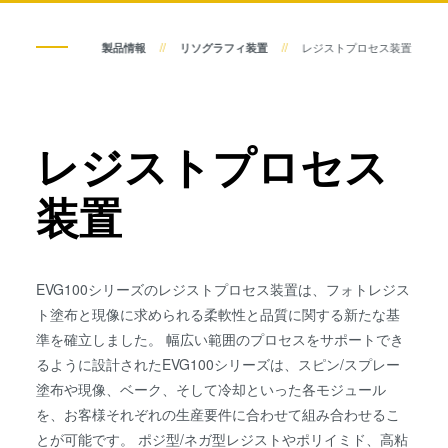
共晶接合
液相拡散(TLP)接合
検査・計測装置
製品情報
リソグラフィ装置
レジストプロセス装置
陽極接合
金属拡散接合
プロセス開発サービス
フュージョン/ハイブリッド接
レジストプロセス
合
ダイ・トゥ・ウェーハ プラズ
装置
マ活性化フュージョン/ハイブ
リッド接合
ComBond® 高真空ウェーハ
接合技術
EVG100シリーズのレジストプロセス装置は、フォトレジス
検査・計測
ト塗布と現像に求められる柔軟性と品質に関する新たな基
準を確立しました。 幅広い範囲のプロセスをサポートでき
るように設計されたEVG100シリーズは、スピン/スプレー
塗布や現像、ベーク、そして冷却といった各モジュール
を、お客様それぞれの生産要件に合わせて組み合わせるこ
とが可能です。 ポジ型/ネガ型レジストやポリイミド、高粘