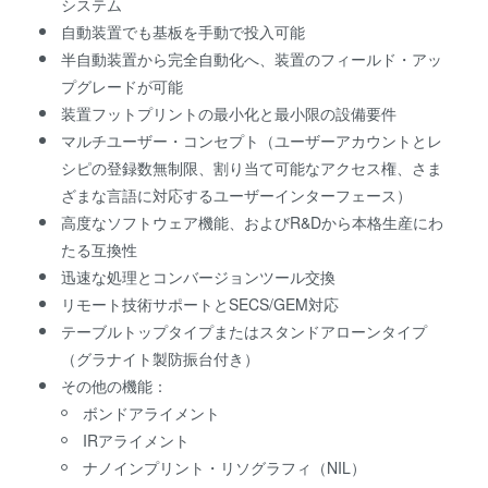
システム
自動装置でも基板を手動で投入可能
半自動装置から完全自動化へ、装置のフィールド・アッ
プグレードが可能
装置フットプリントの最小化と最小限の設備要件
マルチユーザー・コンセプト（ユーザーアカウントとレ
シピの登録数無制限、割り当て可能なアクセス権、さま
ざまな言語に対応するユーザーインターフェース）
高度なソフトウェア機能、およびR&Dから本格生産にわ
たる互換性
迅速な処理とコンバージョンツール交換
リモート技術サポートとSECS/GEM対応
テーブルトップタイプまたはスタンドアローンタイプ
（グラナイト製防振台付き）
その他の機能：
ボンドアライメント
IRアライメント
ナノインプリント・リソグラフィ（NIL）