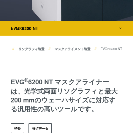
共晶接合
検査・計測装置
液相拡散(TLP)接合
陽極接合
プロセス開発サービス
金属拡散接合
EVG®6200 NT
フュージョン/ハイブリッド接
合
品情報
リソグラフィ装置
マスクアライメント装置
EVG®6200 NT
ダイ・トゥ・ウェーハ プラズ
マ活性化フュージョン/ハイブ
リッド接合
ComBond® 高真空ウェーハ
®
EVG
6200 NT マスクアライナー
接合技術
は、光学式両面リソグラフィと最大
検査・計測
200 mmのウェーハサイズに対応す
る汎用性の高いツールです。
特長
技術データ