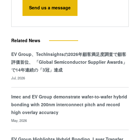
Send us a message
Related News
EV Group、TechInsightsの2026年顧客満足度調査で顧客
評価首位、 「Global Semiconductor Supplier Awards」
で14年連続の「3冠」達成
Jul, 2026
Imec and EV Group demonstrate wafer-to-wafer hybrid
bonding with 200nm interconnect pitch and record
high overlay accuracy
May, 2026
EV Group Highlights Hybrid Bonding, Layer Transfer