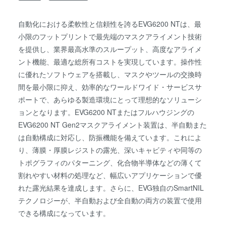
自動化における柔軟性と信頼性を誇るEVG6200 NTは、最
小限のフットプリントで最先端のマスクアライメント技術
を提供し、業界最高水準のスループット、高度なアライメ
ント機能、最適な総所有コストを実現しています。操作性
に優れたソフトウェアを搭載し、マスクやツールの交換時
間を最小限に抑え、効率的なワールドワイド・サービスサ
ポートで、あらゆる製造環境にとって理想的なソリューシ
ョンとなります。EVG6200 NTまたはフルハウジングの
EVG6200 NT Gen2マスクアライメント装置は、半自動また
は自動構成に対応し、防振機能を備えています。これによ
り、薄膜・厚膜レジストの露光、深いキャビティや同等の
トポグラフィのパターニング、化合物半導体などの薄くて
割れやすい材料の処理など、幅広いアプリケーションで優
れた露光結果を達成します。さらに、EVG独自のSmartNIL
テクノロジーが、半自動および全自動の両方の装置で使用
できる構成になっています。