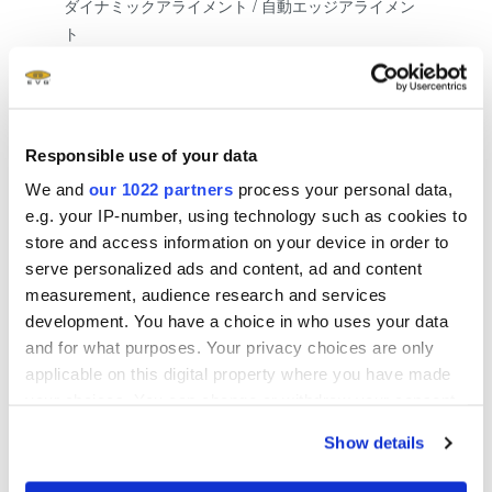
ダイナミックアライメント / 自動エッジアライメン
ト
アライメントオフセット補正アルゴリズム
Responsible use of your data
スループット
We and
our 1022 partners
process your personal data,
e.g. your IP-number, using technology such as cookies to
store and access information on your device in order to
全自動：ファーストプリントスループット：180枚/
serve personalized ads and content, ad and content
時
measurement, audience research and services
development. You have a choice in who uses your data
全自動：アライメント時スループット：140枚/時
and for what purposes. Your privacy choices are only
applicable on this digital property where you have made
your choices. You can change or withdraw your consent
any time from the Cookie Declaration or by clicking on
Show more
Show details
the Privacy trigger icon.