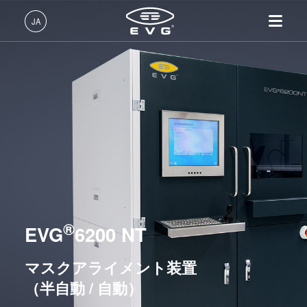
リソグラフィ装置
JA
マスクアライメント装置
EVG®610
日本語 (JA)
EVG®620 NT
製品情報
English (EN)
EVG®6200 NT
リソグラフィ装置
IR LayerRelease™ 技術
About EVG
INSIDER-Jobs
技術情報
Deutsch (DE)
ナノインプリント・リソグラ
MLE™ マスクレス・リソグ
拠点一覧
EVGでのお仕事
LITHOSCALE® マスクレス露光リソグラフィシステム
企業情報
フィ（NIL）装置
ラフィ
ニュース
EVGライフ
レジストプロセス装置
中文 (ZH)
採用情報
ウェーハ接合装置
ナノインプリント・リソグラ
展示会・セミナー
INSIDER
リソグラフィ・トラックシステム
フィ（NIL） - SmartNIL®
検査・計測装置
サプライヤーおよびパートナ
How do I become an Insider?
サービス
ウェーハレベル・オプティク
プロセス開発サービス
ー企業
®
お問い合わせ
EVG
6200 NT
ス（WLO）
ナノインプリント・リソグラフィ（NIL）装置
R&D Projects
光リソグラフィ
マスクアライメント装置
レジストプロセス
ウェーハ接合装置
（半自動 / 自動）
仮接合・剥離