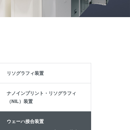
ミナー
become
®
サプラ
an
レベ
イヤー
Insider?
ティク
および
）
パート
ラフィ
ナー企
業
プロセ
R&D
Projects
剥離
リソグラフィ装置
LP)
ナノインプリント・リソグラフィ
（NIL）装置
接合
ウェーハ接合装置
ン/ハ