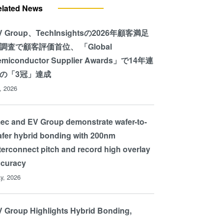
elated News
V Group、TechInsightsの2026年顧客満足
調査で顧客評価首位、 「Global
emiconductor Supplier Awards」で14年連
の「3冠」達成
l, 2026
ec and EV Group demonstrate wafer-to-
fer hybrid bonding with 200nm
terconnect pitch and record high overlay
ccuracy
y, 2026
 Group Highlights Hybrid Bonding,