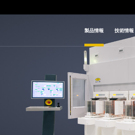
製品情報
技術情報
リソグ
IR
ラフィ
LayerRel
装置
技術
ナノイ
MLE™ 
ンプリ
レス・リ
ント・
フィ
リソグ
ナノイン
ラフィ
ト・リソ
（NIL）
ィ（NIL） 