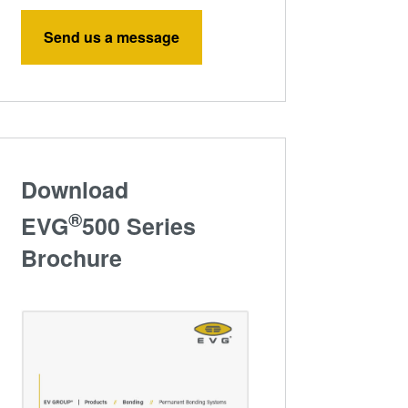
Send us a message
Download
®
EVG
500 Series
Brochure