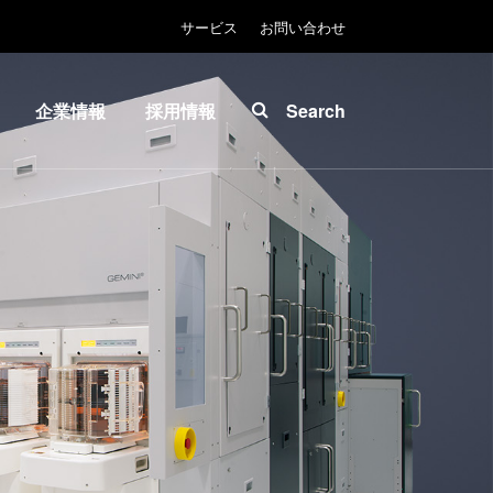
サービス
お問い合わせ
企業情報
採用情報
Search
About
INSIDER-
ease™
EVG
Jobs
拠点一
EVGでの
マスク
覧
お仕事
ソグラ
ニュー
EVGライ
ス
フ
プリン
展示
INSIDER
グラフ
会・セ
How do I
-