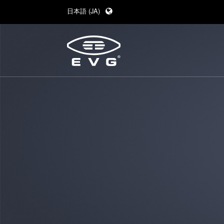
日本語 (JA)
English (EN)
Deutsch (DE)
中文 (ZH)