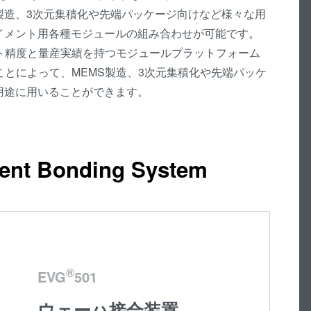
製造、3次元集積化や先端パッケージ向けなど様々な用
イブリッ
イメント用各種モジュールの組み合わせが可能です。
ダイ・ト
ント精度と量産実績を持つモジュールプラットフォーム
ェーハ プ
ことによって、MEMS製造、3次元集積化や先端パッケ
活性化フ
用途に用いることができます。
ョン/ハイ
ド接合
ComBond
真空ウェ
ent Bonding System
合技術
検査・計
®
EVG
501
ウェーハ接合装置