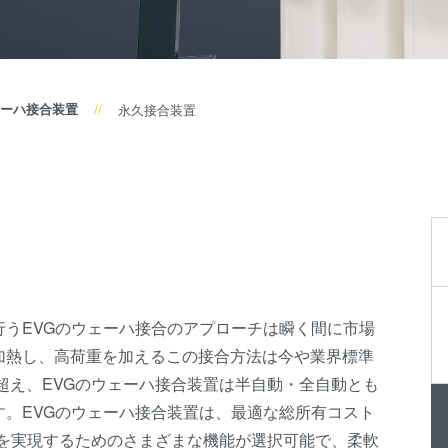
装置
SmartNIL
ウェー
ウェーハ
ハ接合
ル・オプ
装置
ーハ接合装置
永久接合装置
ス（WLO
検査・
光リソグ
計測装
レジスト
置
ス
プロセ
仮接合・
ス開発
共晶接合
サービ
液相拡散(T
ス
うEVGのウェーハ接合のアプローチは瞬く間に市場
接合
加熱し、高荷重を加えるこの接合方法は今や業界標準
陽極接合
を超え、EVGのウェーハ接合装置は半自動・全自動とも
金属拡散
。EVGのウェーハ接合装置は、最適な総所有コスト
と高い歩留まりを実現するためのさまざまな機能が選択可能で、柔軟
フュージョ