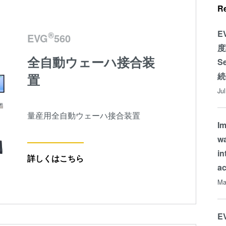
R
E
®
EVG
560
度
全自動ウェーハ接合装
S
続
置
Ju
量産用全自動ウェーハ接合装置
Im
wa
in
詳しくはこちら
a
Ma
EV