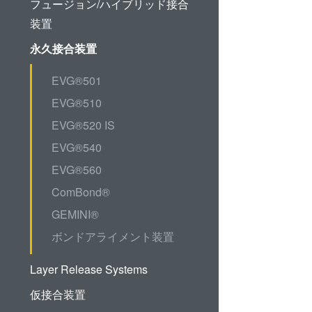
フュージョン/ハイブリッド接合
ド接合
装置
ゥ・ウ
永久接合装置
ラズマ
ュージ
EVG®501
ブリッ
EVG®510
EVG®520 IS
® 高
EVG®540
ーハ接
EVG®560
ComBond®
測
GEMINI®
ボンドアライメント装置
Layer Release Systems
仮接合装置