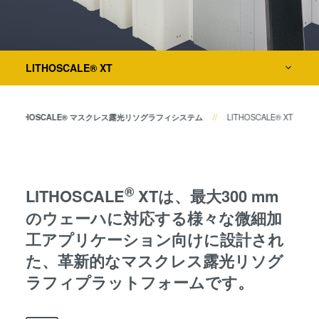
共晶接合
検査・計測装置
液相拡散(TLP)接合
陽極接合
プロセス開発サービス
金属拡散接合
LITHOSCALE® XT
フュージョン/ハイブリッド接
合
LITHOSCALE® マスクレス露光リソグラフィシステム
LITHOSCALE® XT
ダイ・トゥ・ウェーハ プラズ
マ活性化フュージョン/ハイブ
リッド接合
ComBond® 高真空ウェーハ
®
LITHOSCALE
XTは、最大300 mm
接合技術
のウェーハに対応する様々な微細加
検査・計測
工アプリケーション向けに設計され
た、革新的なマスクレス露光リソグ
ラフィプラットフォームです。