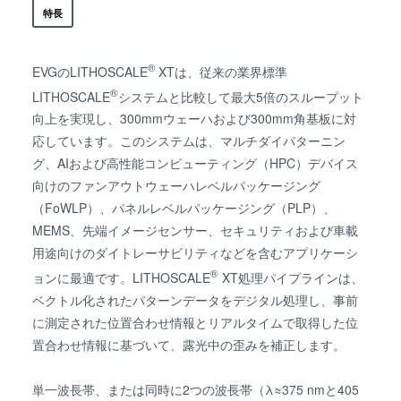
特長
®
EVGのLITHOSCALE
XTは、従来の業界標準
®
LITHOSCALE
システムと比較して最大5倍のスループット
向上を実現し、300mmウェーハおよび300mm角基板に対
応しています。このシステムは、マルチダイパターニン
グ、AIおよび高性能コンピューティング（HPC）デバイス
向けのファンアウトウェーハレベルパッケージング
（FoWLP）、パネルレベルパッケージング（PLP）、
MEMS、先端イメージセンサー、セキュリティおよび車載
用途向けのダイトレーサビリティなどを含むアプリケーシ
®
ョンに最適です。LITHOSCALE
XT処理パイプラインは、
ベクトル化されたパターンデータをデジタル処理し、事前
に測定された位置合わせ情報とリアルタイムで取得した位
置合わせ情報に基づいて、露光中の歪みを補正します。
単一波長帯、または同時に2つの波長帯（λ≈375 nmと405