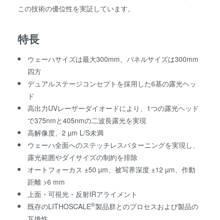
この技術の優位性を実証しています。
特長
ウェーハサイズは最大300mm、パネルサイズは300mm
四方
デュアルステージコンセプトを採用した6基の露光ヘッ
ド
高出力UVレーザーダイオードにより、1つの露光ヘッド
で375nmと405nmの二波長露光を実現
高解像度、2 µm L/S未満
ウェーハ全面へのステッチレスパターニングを実現し、
露光範囲やダイサイズの制約を排除
オートフォーカス ±50 µm、被写界深度 ±12 µm、作動
距離 >6 mm
上面・可視光・反射IRアライメント
®
既存のLITHOSCALE
製品群とのプロセスおよび製品の
互換性