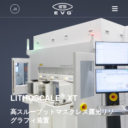
リソグラフィ装置
JA
マスクアライメント装置
LITHOSCALE® マスクレス露光リソグラフィシステム
日本語 (JA)
LITHOSCALE® マスクレス露光リソグラフィシステ
製品情報
English (EN)
ム
リソグラフィ装置
IR LayerRelease™ 技術
About EVG
INSIDER-Jobs
技術情報
LITHOSCALE® XT
Deutsch (DE)
ナノインプリント・リソグラ
MLE™ マスクレス・リソグ
拠点一覧
EVGでのお仕事
企業情報
フィ（NIL）装置
ラフィ
ニュース
EVGライフ
レジストプロセス装置
中文 (ZH)
採用情報
ウェーハ接合装置
ナノインプリント・リソグラ
展示会・セミナー
INSIDER
リソグラフィ・トラックシステム
フィ（NIL） - SmartNIL®
検査・計測装置
サプライヤーおよびパートナ
How do I become an Insider?
サービス
ウェーハレベル・オプティク
プロセス開発サービス
ー企業
®
お問い合わせ
ナノインプリント・リソグラフィ（NIL）装置
LITHOSCALE
XT
ス（WLO）
R&D Projects
光リソグラフィ
高スループットマスクレス露光リソ
ウェーハ接合装置
レジストプロセス
グラフィ装置
仮接合・剥離