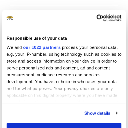
EVG Whitepaper MLE™ Maskless Exposure
Technology JP
- 2.55 MB
Responsible use of your data
EVG Whitepaper Maskless Lithography
Addresses Shift Toward 3D Integration
- 3.84
We and
our 1022 partners
process your personal data,
MB
e.g. your IP-number, using technology such as cookies to
store and access information on your device in order to
serve personalized ads and content, ad and content
EVG Whitepaper Versatile Maskless Exposure
measurement, audience research and services
Technology: LITHOSCALE® for Traceability in
development. You have a choice in who uses your data
Automotive, MEMS, Photonics, Probe Cards
and for what purposes. Your privacy choices are only
and Advanced Packaging
- 4.92 MB
applicable on this digital property where you have made
your choices. You can change or withdraw your consent
any time from the Cookie Declaration or by clicking on
Show details
the Privacy trigger icon.