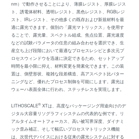
nm）で動作させることにより、薄膜レジスト、厚膜レジス
ト、誘電体材料、透明レジスト、黒色レジスト、RGBレジ
スト、IRレジスト、その他多くの既存および新規材料を最
適に露光できます。個別の「露光マトリックス」を使用す
ることで、露光量、スペクトル組成、焦点位置、露光速度
などの試験パラメータの任意の組み合わせを選択でき、生
産立ち上げ段階において最適なプロセスレシピと多次元プ
ロセスウィンドウを迅速に決定できるため、セットアップ
時間を最小限に抑え、材料変更を簡素化できます。この装
置は、側壁形状、複雑な段差構造、高アスペクト比パター
ニングなど、優れたプロセス制御を可能にします。露光は
ウェーハ表面全体に行われ、ステッチレスを実現します。
®
LITHOSCALE
XTは、高度なパッケージング用途向けのデ
ジタル大容量リソグラフィシステムの代表的な例です。リ
アルタイムオートフォーカス、高い被写界深度、ダイナミ
ック歪み補正、そして幅広いプロセスマトリックス機能
は、次世代デバイスにおける従来の露光システムに対する