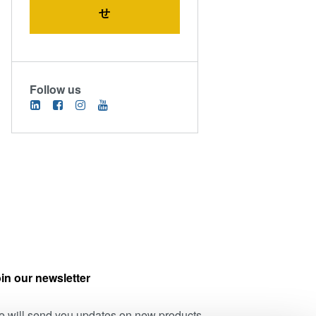
せ
Follow us
in our newsletter
 will send you updates on new products