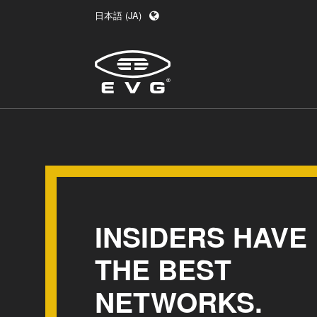
日本語 (JA)
English (EN)
Deutsch (DE)
中文 (ZH)
INSIDERS HAVE
THE BEST
NETWORKS.