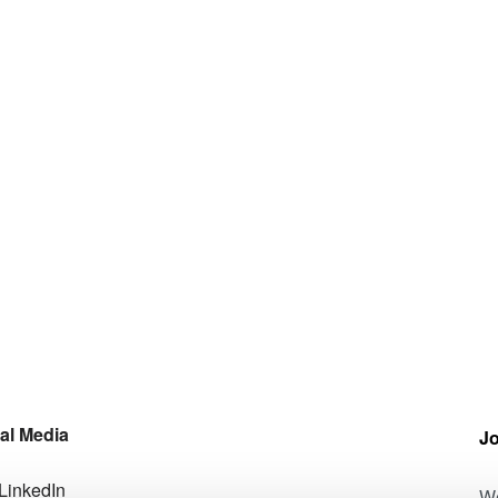
al Media
Jo
LinkedIn
We