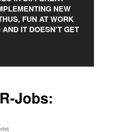
IMPLEMENTING NEW
 THUS, FUN AT WORK
 AND IT DOESN’T GET
ER-Jobs:
/f/d)