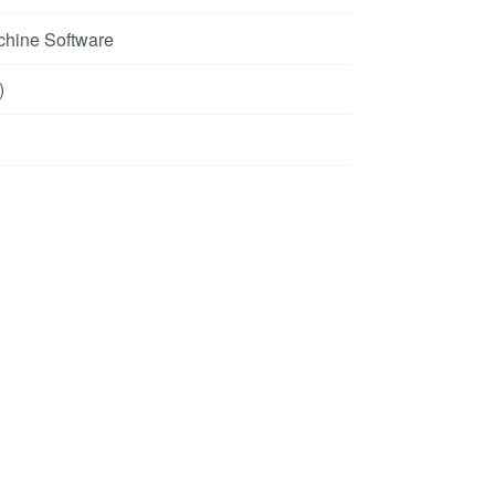
chine Software
)