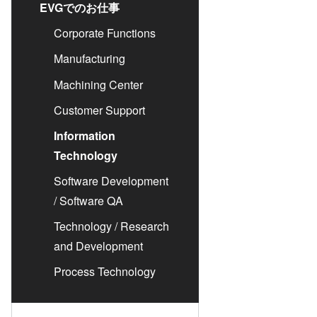
EVGでのお仕事
ド接合
Corporate Functions
ゥ・ウ
ラズマ
Manufacturing
ュージ
Machining Center
ブリッ
Customer Support
Information
® 高
Technology
ーハ接
Software Development
/ Software QA
測
Technology / Research
and Development
Process Technology