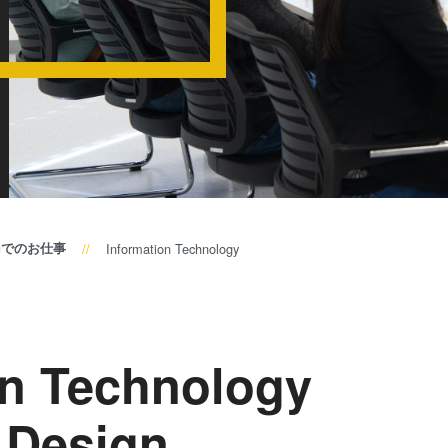
装置
SmartNIL
ウェー
ウェーハ
ハ接合
ル・オプ
装置
ス（WLO
検査・
光リソグ
計測装
レジスト
置
ス
プロセ
仮接合・
Gでのお仕事
Information Technology
ス開発
共晶接合
サービ
液相拡散(T
ス
接合
on Technology
陽極接合
金属拡散
 Design
フュージョ