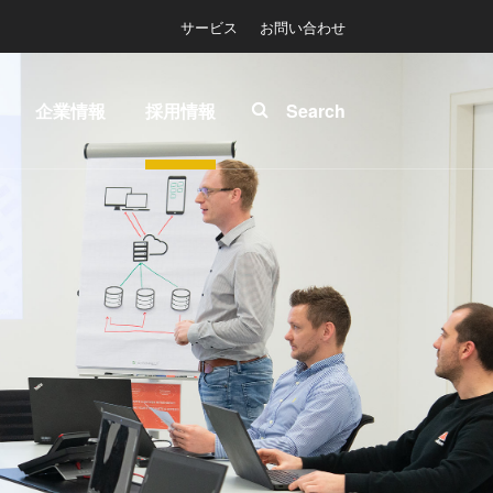
サービス
お問い合わせ
企業情報
採用情報
Search
About
INSIDER-
ease™
EVG
Jobs
拠点一
EVGでの
マスク
覧
お仕事
ソグラ
ニュー
EVGライ
ス
フ
プリン
展示
INSIDER
グラフ
会・セ
How do I
-