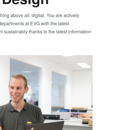
イブリッ
hing above all: digital. You are actively
ダイ・ト
departments at EVG with the latest
ェーハ プ
 sustainably thanks to the latest information
活性化フ
ョン/ハイ
ド接合
ComBond
真空ウェ
合技術
検査・計