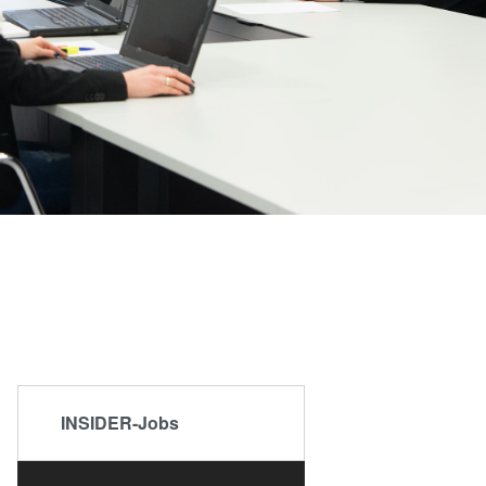
ミナー
become
®
サプラ
an
レベ
イヤー
Insider?
ティク
および
）
パート
ラフィ
ナー企
業
プロセ
R&D
Projects
剥離
LP)
INSIDER-Jobs
接合
ン/ハ