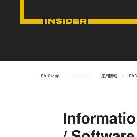
EV Group
採用情報
EV
Informati
/ Software