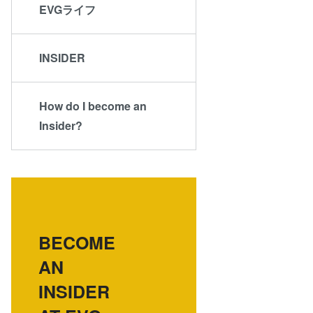
EVGライフ
INSIDER
How do I become an
Insider?
BECOME
AN
INSIDER