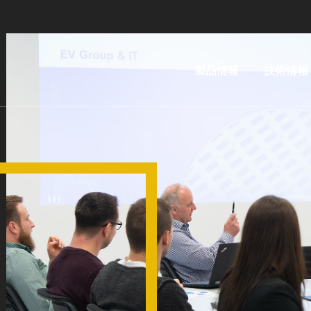
製品情報
技術情報
リソグ
IR
ラフィ
LayerRel
装置
技術
ナノイ
MLE™ 
ンプリ
レス・リ
ント・
フィ
リソグ
ナノイン
ラフィ
ト・リソ
（NIL）
ィ（NIL） 