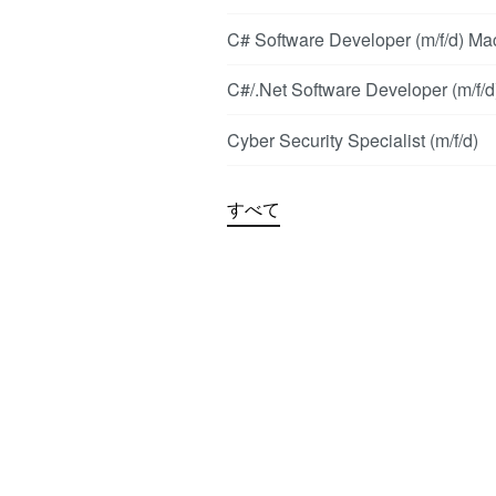
C# Software Developer (m/f/d) Ma
C#/.Net Software Developer (m/f/d
Cyber Security Specialist (m/f/d)
すべて