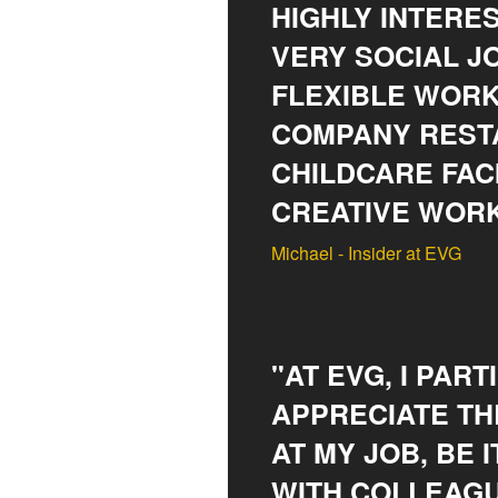
HIGHLY INTERE
VERY SOCIAL J
FLEXIBLE WORK
COMPANY REST
CHILDCARE FACI
CREATIVE WORK
Michael - Insider at EVG
"AT EVG, I PAR
APPRECIATE TH
AT MY JOB, BE 
WITH COLLEAGU