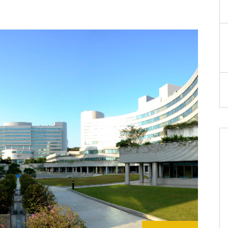
イブリッ
ダイ・ト
ェーハ プ
活性化フ
ョン/ハイ
ド接合
ComBond
真空ウェ
合技術
検査・計