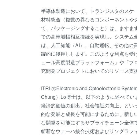
半導体製造において、トランジスタのスケ
材料統合（複数の異なるコンポーネントや
て、パッケージングすること）は、ますま
での高帯域幅相互接続を実現し、システム
は、人工知能（AI）、自動運転、その他の
躍的に後押しします。このような利点を受け
ュール高度製造プラットフォーム」や「プ
究開発プロジェクトにおいてのリソース支
ITRI のElectronic and Optoelectronic S
Chung）Lo博士は、以下のように述べて
経済的価値の創出、社会福祉の向上、といっ
的な発展と成長を可能にするために、新し
な開発を可能にするサプライチェーン全体で
斬新なウェーハ接合技術およびリソグラフ