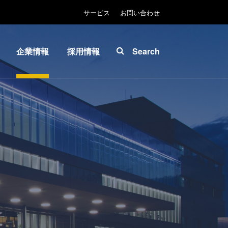
サービス
お問い合わせ
企業情報
採用情報
Search
About
INSIDER-
ease™
EVG
Jobs
拠点一
EVGでの
マスク
覧
お仕事
ソグラ
ニュー
EVGライ
ス
フ
プリン
展示
INSIDER
グラフ
会・セ
How do I
-