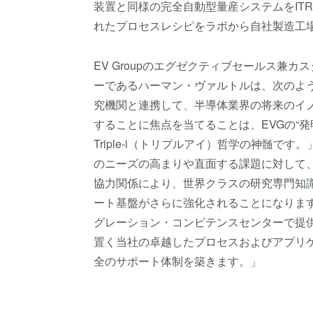
装置と同様の完全自動型量産システムをITR
れたプロセスレシピをラボから自社製造工
EV Groupのエグゼクティブセールス兼
ーであるハーマン・ヴァルトルは、次のよう
究機関と連携して、半導体業界の将来のイ
することに焦点を当てることは、EVGの“発明 – 革新 
Triple-i（トリプルアイ）哲学の神髄で
のニーズの高まりや直面する課題に対して、
協力関係により、世界クラスの研究専門知
ート基盤がさらに強化されることになりま
グレーション・コンピテンスセンターで提
置く当社の卓越したプロセスおよびアプリ
全のサポート体制を築きます。」