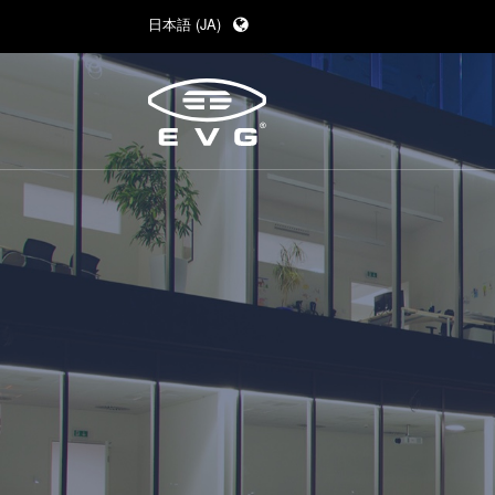
日本語 (JA)
English (EN)
Deutsch (DE)
中文 (ZH)