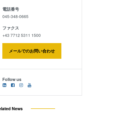
電話番号
045-348-0665
ファクス
+43 7712 5311 1500
メールでのお問い合わせ
The LITHOSCALE® maskless exposure lithography sy
of several tools providing revolutionary process soluti
Follow us
Package Alliance (Hi-CHIP) led by ITRI.
elated News