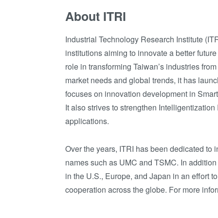
About ITRI
Industrial Technology Research Institute (IT
institutions aiming to innovate a better futur
role in transforming Taiwan’s industries from
market needs and global trends, it has lau
focuses on innovation development in Smart 
It also strives to strengthen Intelligentizati
applications.
Over the years, ITRI has been dedicated to i
names such as UMC and TSMC. In addition to
in the U.S., Europe, and Japan in an effort 
cooperation across the globe. For more infor