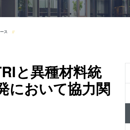
装置
SmartNIL
ウェー
ウェーハ
ハ接合
ル・オプ
装置
ース
ス（WLO
検査・
光リソグ
計測装
レジスト
置
ス
、ITRIと異種材料統
プロセ
仮接合・
ス開発
共晶接合
発において協力関
サービ
液相拡散(T
ス
接合
陽極接合
金属拡散
フュージョ