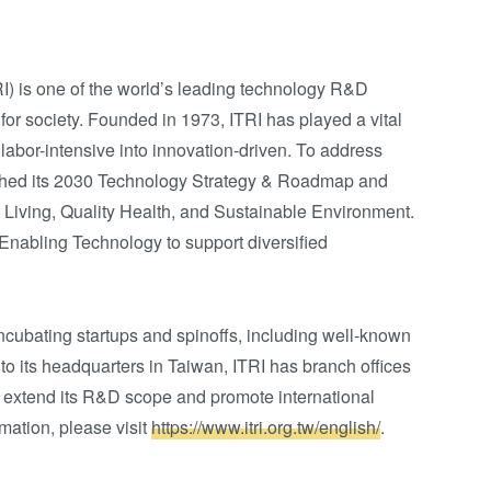
RI) is one of the world’s leading technology R&D
e for society. Founded in 1973, ITRI has played a vital
 labor-intensive into innovation-driven. To address
nched its 2030 Technology Strategy & Roadmap and
Living, Quality Health, and Sustainable Environment.
on Enabling Technology to support diversified
ncubating startups and spinoffs, including well-known
 its headquarters in Taiwan, ITRI has branch offices
to extend its R&D scope and promote international
mation, please visit
https://www.itri.org.tw/english/
.