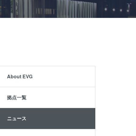
ミナー
become
®
サプラ
an
レベ
イヤー
Insider?
ティク
および
）
パート
ラフィ
ナー企
業
プロセ
R&D
Projects
剥離
About EVG
LP)
拠点一覧
ニュース
接合
ン/ハ