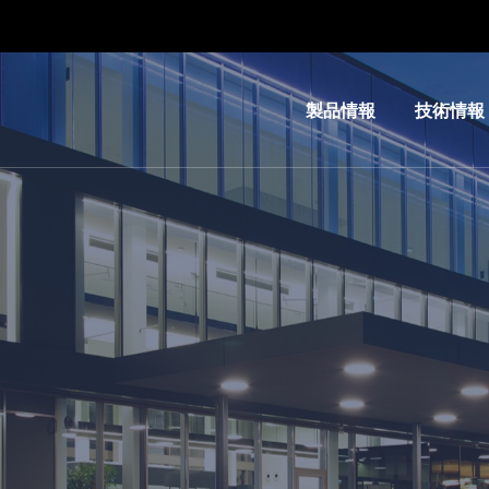
製品情報
技術情報
リソグ
IR
ラフィ
LayerRel
装置
技術
ナノイ
MLE™ 
ンプリ
レス・リ
ント・
フィ
リソグ
ナノイン
ラフィ
ト・リソ
（NIL）
ィ（NIL） 