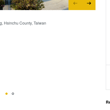
g, Hsinchu County, Taiwan
R