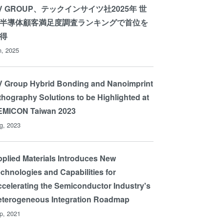
V GROUP、テックインサイツ社2025年 世
半導体顧客満足度調査ランキングで首位を
得
n, 2025
 Group Hybrid Bonding and Nanoimprint
thography Solutions to be Highlighted at
EMICON Taiwan 2023
g, 2023
plied Materials Introduces New
chnologies and Capabilities for
celerating the Semiconductor Industry's
eterogeneous Integration Roadmap
p, 2021