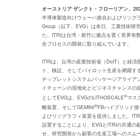
オ
ー
ストリア
ザンクト
・
フロ
ー
リアン
、
20
半導体製造向けウェーハ接合およびリソグ
Group（以下、EVG）は本日、工業技術
た。ITRIは台湾・新竹に拠点を置く世界
合プロセスの開発に取り組んでいます。
ITRIは、台湾の産業技術省（DoIT）と
ト、検証、そしてパイロット生産を網羅す
チップレットシステムパッケージアライアンス
イチェーンの現地化とビジネスチャンスの拡大
®
としてEVGは、EVGのLITHOSCALE
マス
®
離装置、そしてGEMINI
FBハイブリッド
よびリソグラフィ装置を提供しました。IT
設置することにより、EVGとITRIの共
せ、研究開発から顧客の生産工場へのスム