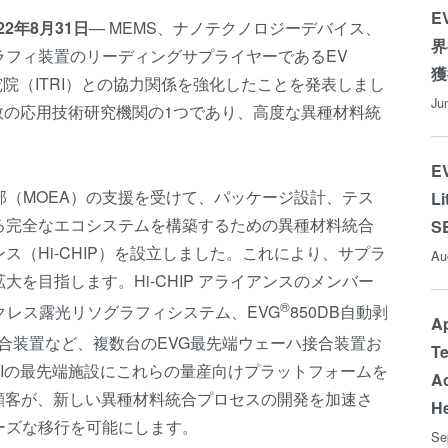
E
22
年
8
月
31
日
— MEMS、ナノテクノロジーデバイス、
界
ラフィ装置のリーディングサプライヤーであるEV
獲
研究院（ITRI）との協力関係を強化したことを発表しまし
Ju
有数の応用技術研究機関の1つであり、高度な異種材料統
EV
経済部（MOEA）の支援を受けて、パッケージ設計、テス
Li
る完全なエコシステムを構築するための異種材料統合
S
（Hi-CHIP）を設立しました。これにより、サプラ
Au
を目指します。Hi-CHIP アライアンスのメンバー
®
クレス露光リソグラフィシステム、EVG
850DB自動剥
Ap
接合装置など、複数台のEVG最先端ウェーハ接合装置お
Te
RIの最先端施設にこれらの量産向けプラットフォームを
Ac
通の顧客が、新しい異種材料統合プロセスの開発を加速さ
H
ーズな移行を可能にします。
Se