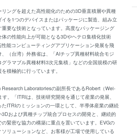
ーリングを超えた高性能化のための3D垂直積層や異種
ダイを1つのデバイスまたはパッケージに製造、組み立
す重要な技術となっています。高度なパッケージング
全体の性能向上が可能となる3Dやヘテロ集積化技術
高性能コンピューティングアプリケーション発展を飛
、（台湾）外務省は、「AIチップ異種材料統合モジ
ログラマブル異種材料3次元集積」などの全国規模の研
援を積極的に行っています。
ystem Research Laboratoriesの副所長であるRobert（Wei-
います。「ITRIは、技術研究開発を通じて産業の発展、
たITRIのミッションの一環として、半導体産業の継続
い3Dおよび異種チップ統合プロセスの開発と、継続的
の緊密な協力の構築に重点を置いています。EVGの
ィソリューションなど、お客様が工場で使用している