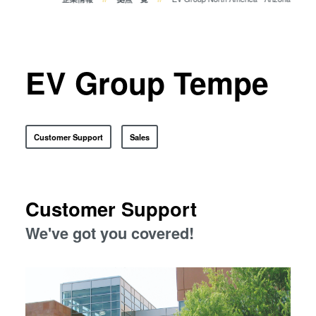
共晶接合
液相拡散(TLP)接合
陽極接合
金属拡散接合
EV Group Tempe
フュージョン/ハイブリッド接
合
ダイ・トゥ・ウェーハ プラズ
Customer Support
Sales
マ活性化フュージョン/ハイブ
リッド接合
ComBond® 高真空ウェーハ
接合技術
Customer Support
検査・計測
We've got you covered!