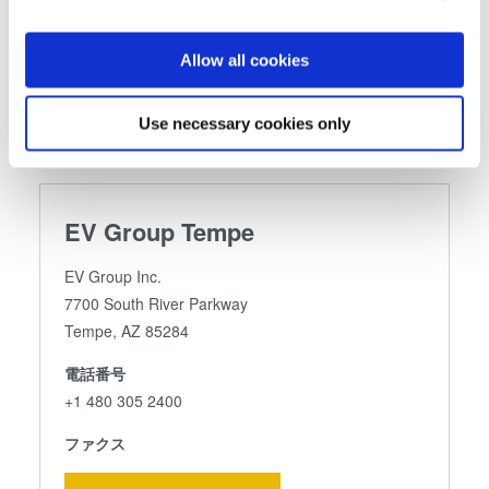
the Privacy trigger icon.
If you allow, we would also like to:
Allow all cookies
Follow us
Collect information about your geographical location
which can be accurate to within several meters
Use necessary cookies only
Identify your device by actively scanning it for
specific characteristics (fingerprinting)
Find out more about how your personal data is processed
and set your preferences in the
details section
.
EV Group Tempe
We use cookies to provide social media features and to
EV Group Inc.
analyse our traffic. We also share information about your
7700 South River Parkway
use of our site with our social media, advertising and
Tempe, AZ 85284
analytics partners who may combine it with other
電話番号
information that you’ve provided to them or that they’ve
+1 480 305 2400
collected from your use of their services. You consent to
our cookies if you continue to use our website.
ファクス