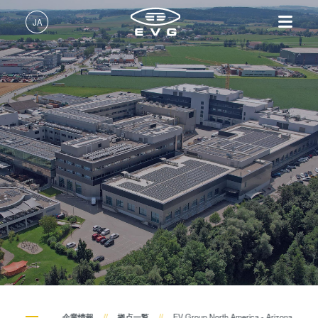
JA
日本語 (JA)
製品情報
English (EN)
リソグラフィ装置
IR LayerRelease™ 技術
About EVG
INSIDER-Jobs
技術情報
Deutsch (DE)
ナノインプリント・リソグラ
MLE™ マスクレス・リソグ
拠点一覧
EVGでのお仕事
企業情報
フィ（NIL）装置
ラフィ
ニュース
EVGライフ
中文 (ZH)
採用情報
ウェーハ接合装置
ナノインプリント・リソグラ
展示会・セミナー
INSIDER
フィ（NIL） - SmartNIL®
検査・計測装置
サプライヤーおよびパートナ
How do I become an Insider?
サービス
ウェーハレベル・オプティク
プロセス開発サービス
ー企業
お問い合わせ
ス（WLO）
R&D Projects
光リソグラフィ
レジストプロセス
仮接合・剥離
企業情報
拠点一覧
EV Group North America - Arizona