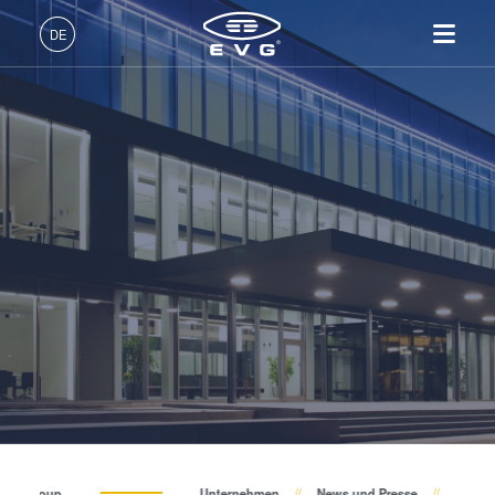
Über EVG
DE
Globale Präsenz
Deutsch (DE)
Produkte
News und Presse
English (EN)
Lithographie
IR LayerRelease™
Über EVG
INSIDER-Jobs
Technologien
Technology
日本語 (JA)
Nanopräge-Lithographie
Globale Präsenz
Arbeitsbereiche
Unternehmen
Events
MLE™ - Maskless Exposure
Bonding
News und Presse
INSIDER-Benefits
中文 (ZH)
Karriere
Technologie
Metrologie
Events
INSIDER
Lieferanten und Partner
Nanopräge-Lithographie
Dienstleistungen zur
Lieferanten und Partner
Wie werde ich INSIDER?
Services
(NIL) - SmartNIL®
Prozessentwicklung
R&D Projects
Infos für Schulen, Schüler
Kontakt
Wafer-Level Optics
R&D Projects
und Studenten
Optische Lithographie
Fotolackverarbeitung
Temporäres Bonden und De-
EV Group
Unternehmen
News und Presse