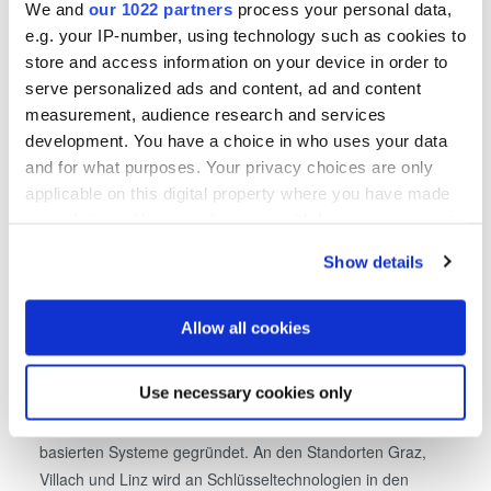
EVG auf der SEMICON Europa
We and
our 1022 partners
process your personal data,
e.g. your IP-number, using technology such as cookies to
Teilnehmer der SEMICON Europa, die mehr über EVG und
store and access information on your device in order to
das Angebot an Waferbonding-, Lithographie- und
serve personalized ads and content, ad and content
Messtechniklösungen für die heterogene Integration
measurement, audience research and services
erfahren möchten, sind eingeladen, EVG vom 14. bis 17.
development. You have a choice in who uses your data
November am Stand B1213 (Halle B1) auf der Messe
and for what purposes. Your privacy choices are only
München zu besuchen.
applicable on this digital property where you have made
your choices. You can change or withdraw your consent
any time from the Cookie Declaration or by clicking on
Show details
the Privacy trigger icon.
Über Silicon Austria Labs (SAL)
If you allow, we would also like to:
Allow all cookies
Die Silicon Austria Labs GmbH (SAL) wurde 2018 im
Collect information about your geographical location
Rahmen des Europäischen Forums Alpbach als
which can be accurate to within several meters
Use necessary cookies only
bundesländerübergreifendes, außeruniversitäres
Identify your device by actively scanning it for
Spitzenforschungszentrum im Bereich der elektronik-
specific characteristics (fingerprinting)
basierten Systeme gegründet. An den Standorten Graz,
Find out more about how your personal data is processed
Villach und Linz wird an Schlüsseltechnologien in den
and set your preferences in the
details section
.