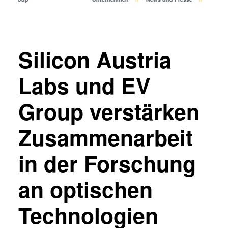
Bonden
Eutektisches Bonden
Transient Liquid Phase (TLP)
Bonden
Silicon Austria
Anodisches Bonden
Metall-Diffusionsbonden
Labs und EV
Hybrid- und Fusionsbonden
Group verstärken
Die-to-Wafer Fusion and
Hybrid Bonding
Zusammenarbeit
ComBond® Technologie
Metrologie
in der Forschung
an optischen
Technologien