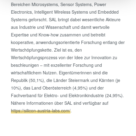
Bereichen Microsystems, Sensor Systems, Power
Electronics, Intelligent Wireless Systems und Embedded
We use cookies to provide social media features and to
Systems geforscht. SAL bringt dabei wesentliche Akteure
analyse our traffic. We also share information about your
aus Industrie und Wissenschaft und damit wertvolle
use of our site with our social media, advertising and
Expertise und Know-how zusammen und betreibt
analytics partners who may combine it with other
kooperative, anwendungsorientierte Forschung entlang der
information that you’ve provided to them or that they’ve
Wertschöpfungskette. Ziel ist es, den
collected from your use of their services. You consent to
Wertschöpfungsprozess von der Idee zur Innovation zu
our cookies if you continue to use our website.
beschleunigen – mit exzellenter Forschung und
wirtschaftlichem Nutzen. Eigentümerinnen sind die
Republik (50,1%), die Länder Steiermark und Kärnten (je
10%), das Land Oberösterreich (4,95%) und der
Fachverband für Elektro- und Elektronikindustrie (24,95%).
Nähere Informationen über SAL sind verfügbar auf
https://silicon-austria-labs.com/
.