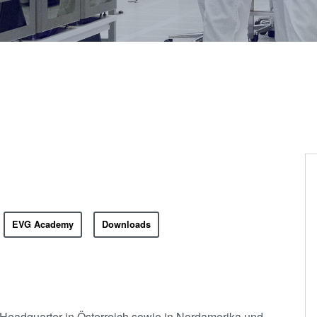
Wafer-Level Optics
P
Optische
Lithographie
P
Fotolackverarbeitun
Temporäres Bonden
und De-Bonden
Eutektisches
Bonden
Transient Liquid
Phase (TLP) Bonde
Anodisches Bonden
EVG Academy
Downloads
Metall-
Diffusionsbonden
Hybrid- und
Fusionsbonden
eadquarter in Österreich sowie in Nordamerika und