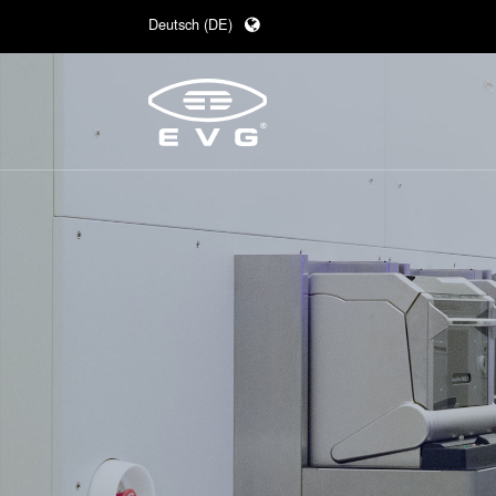
Deutsch (DE)
English (EN)
日本語 (JA)
中文 (ZH)