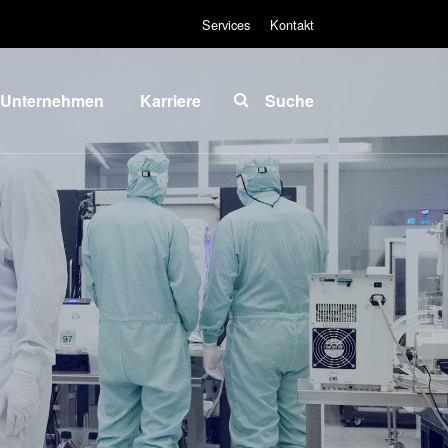
Services
Kontakt
Unternehmen
Karriere
Suche
Über EVG
INSIDER-Jobs
lobale
Arbeitsbereiche
Präsenz
INSIDER-
News und
Benefits
Presse
INSIDER
vents
Wie werde ich
ieferanten
INSIDER?
und
Infos für