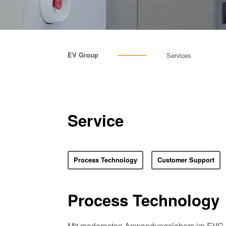
EV Group
Services
Service
Process Technology
Customer Support
Process Technology
Mit modernsten Anwendungslabors im EVG H