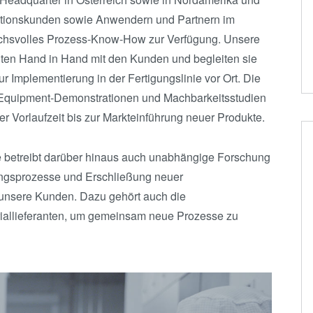
Die-to-Wafer Fusion
uktionskunden sowie Anwendern und Partnern im
and Hybrid Bonding
chsvolles Prozess-Know-How zur Verfügung. Unsere
ten Hand in Hand mit den Kunden und begleiten sie
ComBond®
r Implementierung in der Fertigungslinie vor Ort. Die
Technologie
 Equipment-Demonstrationen und Machbarkeitsstudien
Metrologie
der Vorlaufzeit bis zur Markteinführung neuer Produkte.
 betreibt darüber hinaus auch unabhängige Forschung
ungsprozesse und Erschließung neuer
unsere Kunden. Dazu gehört auch die
riallieferanten, um gemeinsam neue Prozesse zu