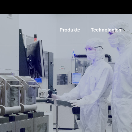
Produkte
Technologien
Lithographie
IR LayerRelease™
Technology
Nanopräge-
G
Lithographie
MLE™ - Maskless
Exposure
Bonding
Technologie
Metrologie
Nanopräge-
E
Dienstleistungen
Lithographie (NIL) -
zur
L
SmartNIL®
Prozessentwicklung