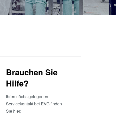
artner
Schulen,
R&D
Schüler und
rojects
Studenten
g
Brauchen Sie
n
Hilfe?
Ihren nächstgelegenen
Servicekontakt bei EVG finden
Sie hier: