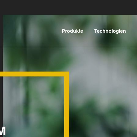
Produkte
Technologien
Lithographie
IR LayerRelease™
Technology
Nanopräge-
G
Lithographie
MLE™ - Maskless
Exposure
Bonding
Technologie
Metrologie
Nanopräge-
E
Dienstleistungen
Lithographie (NIL) -
zur
L
M
SmartNIL®
Prozessentwicklung