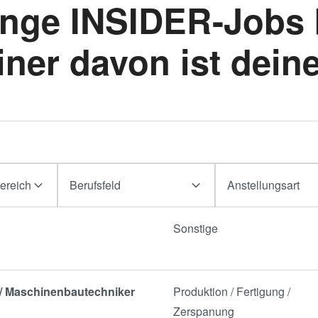
nge INSIDER-Jobs 
Die-to-Wafer Fusion
and Hybrid Bonding
iner davon ist deine
ComBond®
Technologie
Metrologie
ereich
Berufsfeld
Anstellungsart
Sonstige
r / Maschinenbautechniker
Produktion / Fertigung /
Zerspanung