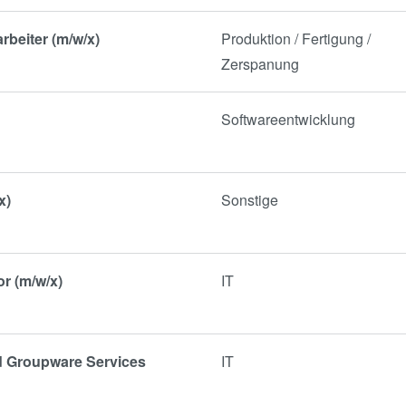
rbeiter (m/w/x)
Produktion / Fertigung /
Zerspanung
Softwareentwicklung
x)
Sonstige
or (m/w/x)
IT
nd Groupware Services
IT