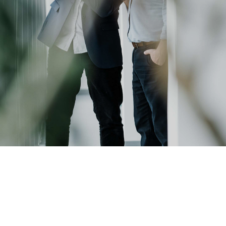
artner
Schulen,
R&D
Schüler und
rojects
Studenten
g
n