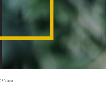
Wafer-Level Optics
P
Optische
Lithographie
P
Fotolackverarbeitun
Temporäres Bonden
und De-Bonden
Eutektisches
Bonden
Transient Liquid
Phase (TLP) Bonde
Anodisches Bonden
DER-Jobs
Metall-
Diffusionsbonden
Hybrid- und
Fusionsbonden