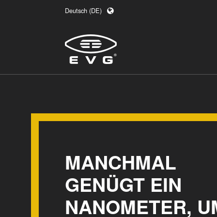
Deutsch (DE)
English (EN)
日本語 (JA)
中文 (ZH)
MANCHMAL
GENÜGT EIN
NANOMETER, U