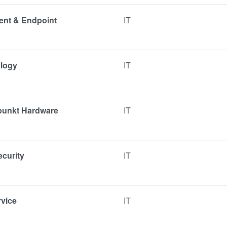
ment & Endpoint
IT
ology
IT
rpunkt Hardware
IT
ecurity
IT
rvice
IT