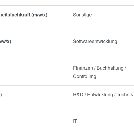
heitsfachkraft (m/w/x)
Sonstige
/w/x)
Softwareentwicklung
Finanzen / Buchhaltung /
Controlling
)
R&D / Entwicklung / Technik
)
IT