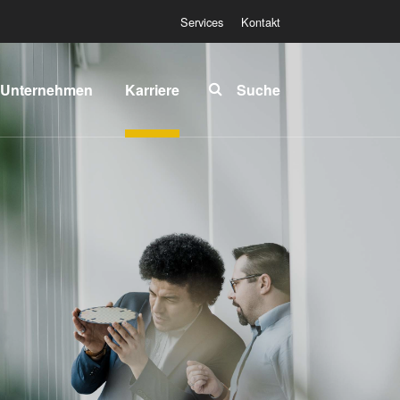
Services
Kontakt
Unternehmen
Karriere
Suche
Über EVG
INSIDER-Jobs
lobale
Arbeitsbereiche
Präsenz
INSIDER-
News und
Benefits
Presse
INSIDER
vents
Wie werde ich
ieferanten
INSIDER?
und
Infos für