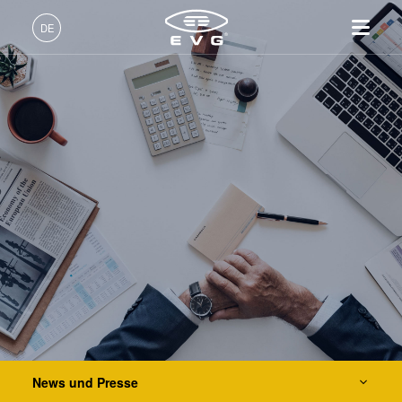
Über EVG
DE
Globale Präsenz
Deutsch (DE)
Produkte
News und Presse
English (EN)
Lithographie
IR LayerRelease™
Über EVG
INSIDER-Jobs
Technologien
Technology
日本語 (JA)
Nanopräge-Lithographie
Globale Präsenz
Arbeitsbereiche
Unternehmen
Events
MLE™ - Maskless Exposure
Bonding
News und Presse
INSIDER-Benefits
中文 (ZH)
Karriere
Technologie
Metrologie
Events
INSIDER
Lieferanten und Partner
Nanopräge-Lithographie
Dienstleistungen zur
Lieferanten und Partner
Wie werde ich INSIDER?
Services
(NIL) - SmartNIL®
Prozessentwicklung
R&D Projects
Infos für Schulen, Schüler
Kontakt
Wafer-Level Optics
R&D Projects
und Studenten
Optische Lithographie
Fotolackverarbeitung
Temporäres Bonden und De-
News und Presse