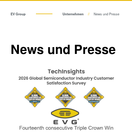
Bonden
Eutektisches Bonden
EV Group
Unternehmen
News und Presse
Transient Liquid Phase (TLP)
Bonden
Anodisches Bonden
Metall-Diffusionsbonden
News und Presse
Hybrid- und Fusionsbonden
Die-to-Wafer Fusion and
Hybrid Bonding
ComBond® Technologie
Metrologie