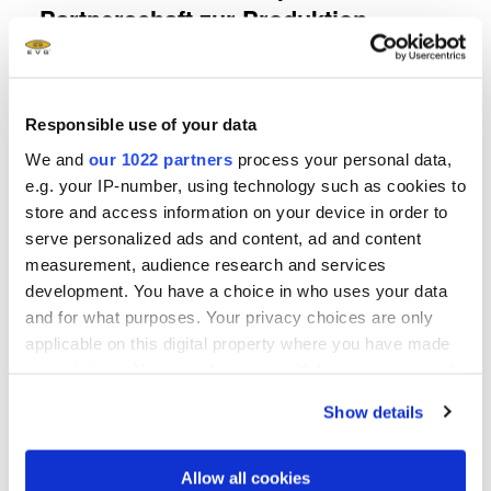
Partnerschaft zur Produktion
photonischer Quantenhardware im
industriellen Maßstab
Responsible use of your data
We and
our 1022 partners
process your personal data,
Mehr
e.g. your IP-number, using technology such as cookies to
store and access information on your device in order to
serve personalized ads and content, ad and content
measurement, audience research and services
development. You have a choice in who uses your data
and for what purposes. Your privacy choices are only
applicable on this digital property where you have made
your choices. You can change or withdraw your consent
any time from the Cookie Declaration or by clicking on
Show details
the Privacy trigger icon.
If you allow, we would also like to:
Allow all cookies