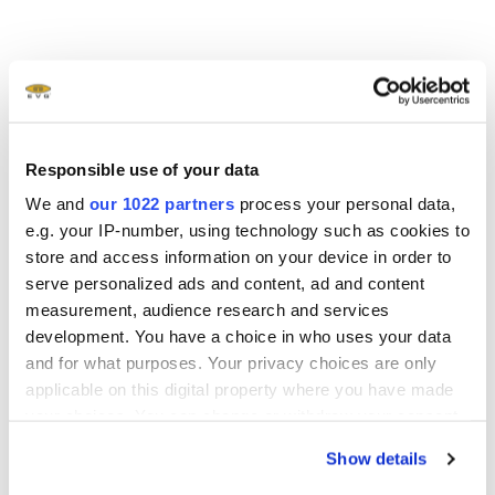
Über EV Group (EVG):
Die EV Group (EVG) ist anerkannter Technologie- und
Marktführer für Präzisionsanlagen und Prozesslösungen
Responsible use of your data
zur Waferbearbeitung in der Halbleiterindustrie,
We and
our 1022 partners
process your personal data,
Mikrosystemtechnik und Nanotechnologie. Zu den
e.g. your IP-number, using technology such as cookies to
Kernprodukten gehören Waferbonder, Systeme zur
store and access information on your device in order to
Dünnwafer-Bearbeitung, Lithographie- und
serve personalized ads and content, ad and content
Nanoprägelithographie-Systeme sowie Fotoresist-Belacker,
measurement, audience research and services
Reinigungs- und Metrologiesysteme. Das 1980 gegründete
development. You have a choice in who uses your data
Unternehmen mit Hauptsitz in St. Florian am Inn (Austria)
and for what purposes. Your privacy choices are only
beschäftigt mehr als 850 Mitarbeiter und betreut mit
applicable on this digital property where you have made
eigenen Niederlassungen in USA, Japan, Korea, China und
your choices. You can change or withdraw your consent
Taiwan sowie Repräsentanzen namhafte
any time from the Cookie Declaration or by clicking on
Show details
the Privacy trigger icon.
Produktionskunden und R&D-Partner in aller Welt. Für