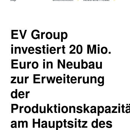
Bonden
Eutektisches Bonden
Transient Liquid Phase (TLP)
Bonden
EV Group
Anodisches Bonden
Metall-Diffusionsbonden
investiert 20 Mio.
Hybrid- und Fusionsbonden
Euro in Neubau
Die-to-Wafer Fusion and
Hybrid Bonding
zur Erweiterung
ComBond® Technologie
Metrologie
der
Produktionskapazitä
am Hauptsitz des