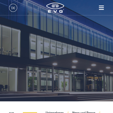
Über EVG
DE
Globale Präsenz
Deutsch (DE)
Produkte
News und Presse
English (EN)
Lithographie
IR LayerRelease™
Über EVG
INSIDER-Jobs
Technologien
Technology
日本語 (JA)
Nanopräge-Lithographie
Globale Präsenz
Arbeitsbereiche
Unternehmen
Events
MLE™ - Maskless Exposure
Bonding
News und Presse
INSIDER-Benefits
中文 (ZH)
Karriere
Technologie
Metrologie
Events
INSIDER
Lieferanten und Partner
Nanopräge-Lithographie
Dienstleistungen zur
Lieferanten und Partner
Wie werde ich INSIDER?
Services
(NIL) - SmartNIL®
Prozessentwicklung
R&D Projects
Infos für Schulen, Schüler
Kontakt
Wafer-Level Optics
R&D Projects
und Studenten
Optische Lithographie
Fotolackverarbeitung
Temporäres Bonden und De-
EV Group
Unternehmen
News und Presse