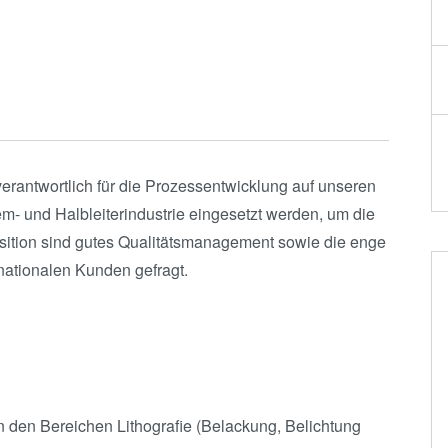
Die-to-Wafer Fusion
and Hybrid Bonding
ComBond®
Technologie
Metrologie
verantwortlich für die Prozessentwicklung auf unseren
m- und Halbleiterindustrie eingesetzt werden, um die
osition sind gutes Qualitätsmanagement sowie die enge
nationalen Kunden gefragt.
n den Bereichen Lithografie (Belackung, Belichtung