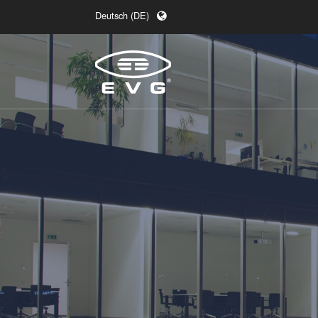
Deutsch (DE)
English (EN)
日本語 (JA)
中文 (ZH)