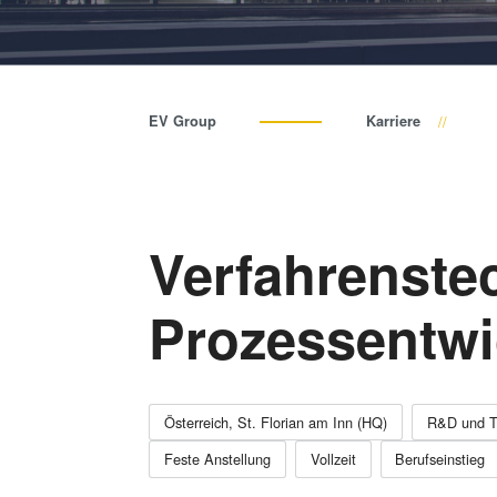
EV Group
Karriere
Verfahrenstec
Prozessentwi
Österreich, St. Florian am Inn (HQ)
R&D und T
Feste Anstellung
Vollzeit
Berufseinstieg