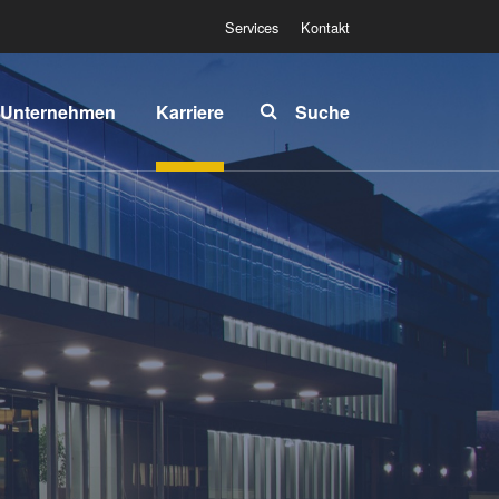
Services
Kontakt
Unternehmen
Karriere
Suche
Über EVG
INSIDER-Jobs
lobale
Arbeitsbereiche
Präsenz
INSIDER-
News und
Benefits
Presse
INSIDER
vents
Wie werde ich
ieferanten
INSIDER?
und
Infos für