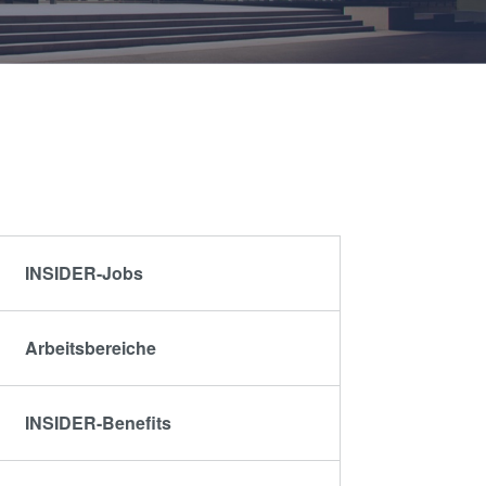
artner
Schulen,
R&D
Schüler und
rojects
Studenten
g
INSIDER-Jobs
n
Arbeitsbereiche
INSIDER-Benefits