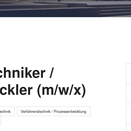
Wafer-Level Optics
P
Optische
Lithographie
P
Fotolackverarbeitun
Temporäres Bonden
und De-Bonden
Eutektisches
hniker /
Bonden
Transient Liquid
ckler (m/w/x)
Phase (TLP) Bonde
Anodisches Bonden
Metall-
Diffusionsbonden
echnik
Verfahrenstechnik / Prozessentwicklung
Hybrid- und
Fusionsbonden