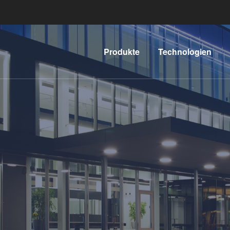
Produkte
Technologien
Lithographie
IR LayerRelease™
Technology
Nanopräge-
G
Lithographie
MLE™ - Maskless
Exposure
Bonding
Technologie
Metrologie
Nanopräge-
E
Dienstleistungen
Lithographie (NIL) -
zur
L
SmartNIL®
Prozessentwicklung