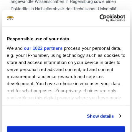
angewandte Wissenschaften in Regensburg sowie einen
Doktortitel in Halbleiterphysik der Technischen Universität
Wien.
Responsible use of your data
Über EV Group (EVG)
We and
our 1022 partners
process your personal data,
e.g. your IP-number, using technology such as cookies to
EV Group (EVG) bietet innovative Prozesslösungen und
store and access information on your device in order to
Know-how zur Umsetzung zukunftsweisender
serve personalized ads and content, ad and content
Halbleiterdesigns und Ansätze zur 3D-Integration von
measurement, audience research and services
Mikrochips. Der Leitgedanke bzw. die Vision des
development. You have a choice in who uses your data
Unternehmens, erster in neuesten Technologien zu sein
and for what purposes. Your privacy choices are only
und fortschrittlichste Anwendungen der Mikro- und
applicable on this digital property where you have made
Nanotechnologie zu unterstützen, ermöglicht den Kunden
your choices. You can change or withdraw your consent
die erfolgreiche Vermarktung ihrer neuen Produktideen.
any time from the Cookie Declaration or by clicking on
Die für die Hochvolumenproduktion ausgelegten Produkte
Show details
the Privacy trigger icon.
der EV Group, zu denen Waferbonding-, Lithographie-,
Dünnwafer-Verarbeitungs- und Messtechniksysteme