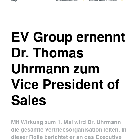
Bonden
Eutektisches Bonden
Transient Liquid Phase (TLP)
Bonden
EV Group ernennt
Anodisches Bonden
Metall-Diffusionsbonden
Dr. Thomas
Hybrid- und Fusionsbonden
Uhrmann zum
Die-to-Wafer Fusion and
Hybrid Bonding
Vice President of
ComBond® Technologie
Metrologie
Sales
Mit Wirkung zum 1. Mai wird Dr. Uhrmann
die gesamte Vertriebsorganisation leiten. In
dieser Rolle berichtet er an das Executive