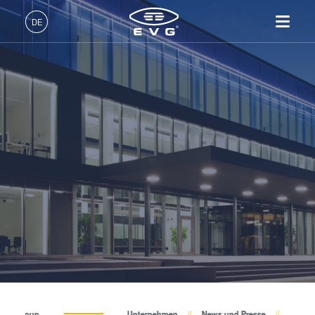
Über EVG
DE
Globale Präsenz
Deutsch (DE)
Produkte
News und Presse
English (EN)
Lithographie
IR LayerRelease™
Über EVG
INSIDER-Jobs
Technologien
Technology
日本語 (JA)
Nanopräge-Lithographie
Globale Präsenz
Arbeitsbereiche
Unternehmen
Events
MLE™ - Maskless Exposure
Bonding
News und Presse
INSIDER-Benefits
中文 (ZH)
Karriere
Technologie
Metrologie
Events
INSIDER
Lieferanten und Partner
Nanopräge-Lithographie
Dienstleistungen zur
Lieferanten und Partner
Wie werde ich INSIDER?
Services
(NIL) - SmartNIL®
Prozessentwicklung
R&D Projects
Infos für Schulen, Schüler
Kontakt
Wafer-Level Optics
R&D Projects
und Studenten
Optische Lithographie
Fotolackverarbeitung
Temporäres Bonden und De-
EV Group
Unternehmen
News und Presse