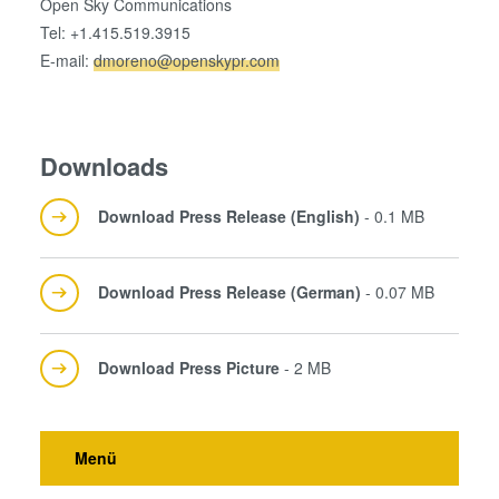
Open Sky Communications
Tel: +1.415.519.3915
E-mail:
dmoreno@openskypr.com
Downloads
Download Press Release (English)
- 0.1 MB
Download Press Release (German)
- 0.07 MB
Download Press Picture
- 2 MB
Menü