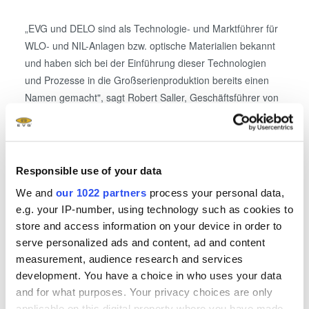
„EVG und DELO sind als Technologie- und Marktführer für
WLO- und NIL-Anlagen bzw. optische Materialien bekannt
und haben sich bei der Einführung dieser Technologien
und Prozesse in die Großserienproduktion bereits einen
Namen gemacht", sagt Robert Saller, Geschäftsführer von
DELO. „Gemeinsam können wir unser Know-how in der
Anwendung der Wafer-Level-Prozesstechnologie für die
Fertigung optischer und photonischer Komponenten
einbringen, was EVG zu einem idealen Partner bei der
Responsible use of your data
Entwicklung unserer neuesten Produkte macht. Durch die
We and
our 1022 partners
process your personal data,
Zusammenarbeit können wir wiederum noch stärker als
e.g. your IP-number, using technology such as cookies to
Anwendungsexperte und Premium-Partner bei unseren
store and access information on your device in order to
Kunden auftreten."
serve personalized ads and content, ad and content
measurement, audience research and services
development. You have a choice in who uses your data
and for what purposes. Your privacy choices are only
Anwendungen und Lösungen für
applicable on this digital property where you have made