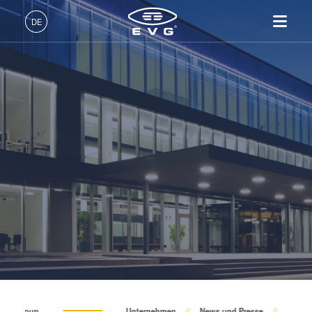
Über EVG
DE
Globale Präsenz
Deutsch (DE)
Produkte
News und Presse
English (EN)
Lithographie
IR LayerRelease™
Über EVG
INSIDER-Jobs
Technologien
Technology
日本語 (JA)
Nanopräge-Lithographie
Globale Präsenz
Arbeitsbereiche
Unternehmen
Events
MLE™ - Maskless Exposure
Bonding
News und Presse
INSIDER-Benefits
中文 (ZH)
Karriere
Technologie
Metrologie
Events
INSIDER
Lieferanten und Partner
Nanopräge-Lithographie
Dienstleistungen zur
Lieferanten und Partner
Wie werde ich INSIDER?
Services
(NIL) - SmartNIL®
Prozessentwicklung
R&D Projects
Infos für Schulen, Schüler
Kontakt
Wafer-Level Optics
R&D Projects
und Studenten
Optische Lithographie
Fotolackverarbeitung
Temporäres Bonden und De-
EV Group
Unternehmen
News und Presse