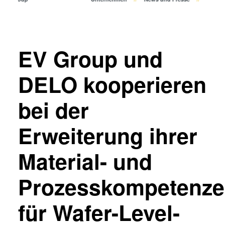
Bonden
Eutektisches Bonden
Transient Liquid Phase (TLP)
Bonden
EV Group und
Anodisches Bonden
Metall-Diffusionsbonden
DELO kooperieren
Hybrid- und Fusionsbonden
bei der
Die-to-Wafer Fusion and
Hybrid Bonding
Erweiterung ihrer
ComBond® Technologie
Metrologie
Material- und
Prozesskompetenz
für Wafer-Level-