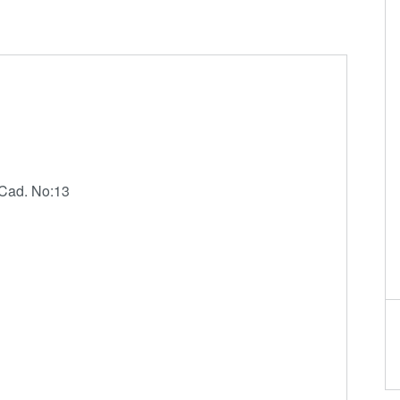
Die-to-Wafer Fusion
and Hybrid Bonding
ComBond®
Technologie
Metrologie
 Cad. No:13