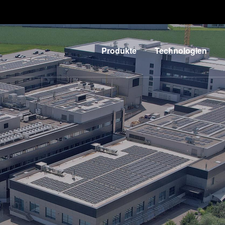
Produkte
Technologien
Lithographie
IR LayerRelease™
Technology
Nanopräge-
G
Lithographie
MLE™ - Maskless
Exposure
Bonding
Technologie
Metrologie
Nanopräge-
E
Dienstleistungen
Lithographie (NIL) -
zur
L
SmartNIL®
Prozessentwicklung