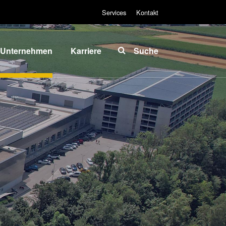
Services
Kontakt
Unternehmen
Karriere
Suche
Über EVG
INSIDER-Jobs
lobale
Arbeitsbereiche
Präsenz
INSIDER-
News und
Benefits
Presse
INSIDER
vents
Wie werde ich
ieferanten
INSIDER?
und
Infos für