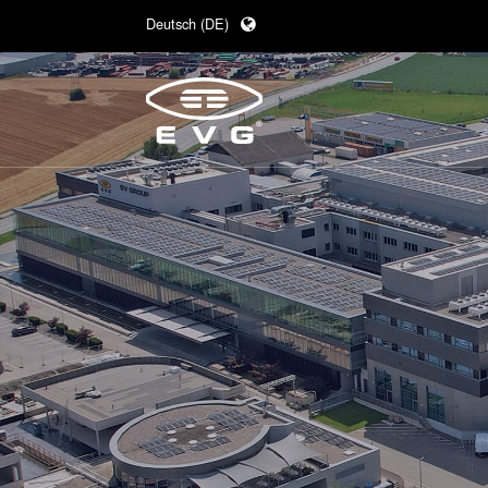
Deutsch (DE)
English (EN)
日本語 (JA)
中文 (ZH)