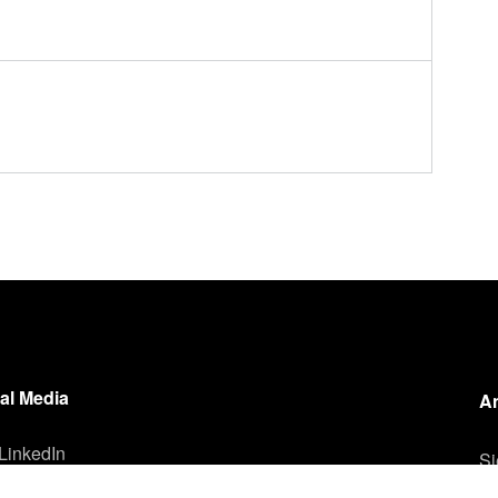
al Media
A
LinkedIn
Si
un
Instagram