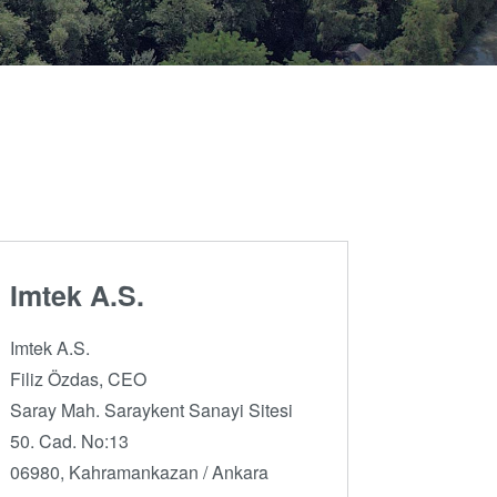
artner
Schulen,
R&D
Schüler und
rojects
Studenten
g
Imtek A.S.
n
Imtek A.S.
Filiz Özdas, CEO
Saray Mah. Saraykent Sanayi Sitesi
50. Cad. No:13
06980, Kahramankazan / Ankara