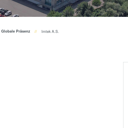
Wafer-Level Optics
P
Optische
Lithographie
P
Fotolackverarbeitun
Globale Präsenz
Imtek A.S.
Temporäres Bonden
und De-Bonden
Eutektisches
Bonden
Transient Liquid
Phase (TLP) Bonde
Anodisches Bonden
Metall-
Diffusionsbonden
Hybrid- und
Fusionsbonden